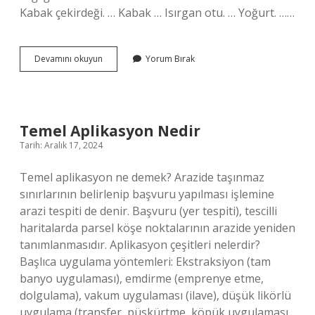
Kabak çekirdeği. … Kabak … Isırgan otu. … Yoğurt. ……
Böbrek
Devamını okuyun
Yorum Bırak
Hastaları
Kahvaltıda
Ne
Yemeli
Temel Aplikasyon Nedir
Tarih: Aralık 17, 2024
Temel aplikasyon ne demek? Arazide taşınmaz
sınırlarının belirlenip başvuru yapılması işlemine
arazi tespiti de denir. Başvuru (yer tespiti), tescilli
haritalarda parsel köşe noktalarının arazide yeniden
tanımlanmasıdır. Aplikasyon çeşitleri nelerdir?
Başlıca uygulama yöntemleri: Ekstraksiyon (tam
banyo uygulaması), emdirme (emprenye etme,
dolgulama), vakum uygulaması (ilave), düşük likörlü
uygulama (transfer, püskürtme, köpük uygulaması,