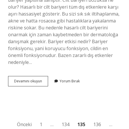
bariyer yapısına sahiptir. Cilt bariyeri bozuksa ne
olur? Hasarlı bir cilt bariyeri tüm dış etkenlere karşı
aşırı hassasiyet gösterir. Bu sizi sık sık iltihaplanma,
akne ve hatta rosacea gibi hastalıklara yakalanma
riskine sokar. Bu nedenle hasarlı cilt bariyerini
onarmak için zaman kaybetmeden bir dermatoloğa
danışmak gerekir. Bariyer etkisi nedir? Bariyer
fonksiyonu, yani koruyucu fonksiyon, cildin en
önemli fonksiyonudur. Bazen zararlı dış etkenler
nedeniyle…
Bariyer
Devamını okuyun
Yorum Bırak
Fonksiyonu
Nedir
Yazı
Önceki
1
…
134
135
136
…