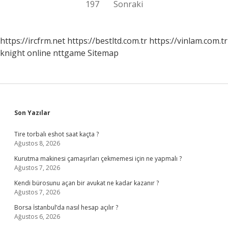
197
Sonraki
sayfalaması
https://ircfrm.net
https://bestltd.com.tr
https://vinlam.com.tr
knight online
nttgame
Sitemap
Sidebar
Son Yazılar
Tire torbalı eshot saat kaçta ?
Ağustos 8, 2026
Kurutma makinesi çamaşırları çekmemesi için ne yapmalı ?
Ağustos 7, 2026
Kendi bürosunu açan bir avukat ne kadar kazanır ?
Ağustos 7, 2026
Borsa İstanbul’da nasıl hesap açılır ?
Ağustos 6, 2026