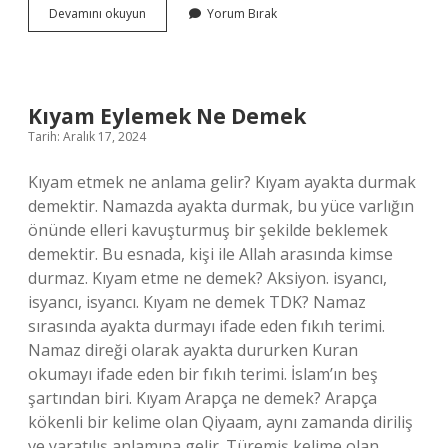
Omar
Devamını okuyun
Yorum Bırak
Ve
Biz
Ne
Anlatıyor
Kıyam Eylemek Ne Demek
Tarih: Aralık 17, 2024
Kıyam etmek ne anlama gelir? Kıyam ayakta durmak
demektir. Namazda ayakta durmak, bu yüce varlığın
önünde elleri kavuşturmuş bir şekilde beklemek
demektir. Bu esnada, kişi ile Allah arasında kimse
durmaz. Kıyam etme ne demek? Aksiyon. isyancı,
isyancı, isyancı. Kıyam ne demek TDK? Namaz
sırasında ayakta durmayı ifade eden fıkıh terimi.
Namaz direği olarak ayakta dururken Kuran
okumayı ifade eden bir fıkıh terimi. İslam’ın beş
şartından biri. Kıyam Arapça ne demek? Arapça
kökenli bir kelime olan Qiyaam, aynı zamanda diriliş
ve yaratılış anlamına gelir. Türemiş kelime olan