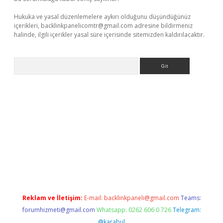
Hukuka ve yasal düzenlemelere aykırı olduğunu düşündüğünüz
içerikleri,
backlinkpanelicomtr@gmail.com
adresine bildirmeniz
halinde, ilgili içerikler yasal süre içerisinde sitemizden kaldırılacaktır.
Arama
t.net
Reklam ve İletişim:
E-mail:
backlinkpaneli@gmail.com
Teams:
forumhizmeti@gmail.com
Whatsapp: 0262 606 0 726
Telegram:
@karabul