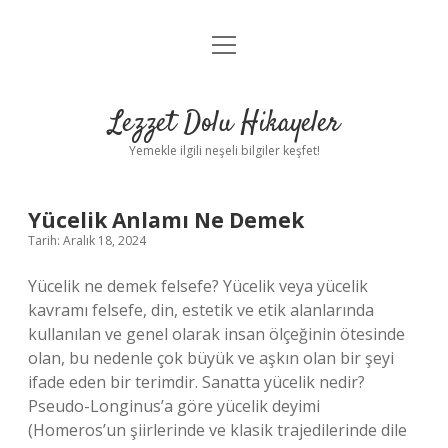
menüyü
Anasayfa
aç
Gizlilik Politikası
Lezzet Dolu Hikayeler
Yasal Uyarı
Yemekle ilgili neşeli bilgiler keşfet!
Hakkımızda
Lezzet
Yücelik Anlamı Ne Demek
Tarih: Aralık 18, 2024
Dolu
Yücelik ne demek felsefe? Yücelik veya yücelik
Hikayeler
kavramı felsefe, din, estetik ve etik alanlarında
kullanılan ve genel olarak insan ölçeğinin ötesinde
Yazılar
olan, bu nedenle çok büyük ve aşkın olan bir şeyi
ifade eden bir terimdir. Sanatta yücelik nedir?
Pseudo-Longinus’a göre yücelik deyimi
(Homeros’un şiirlerinde ve klasik trajedilerinde dile