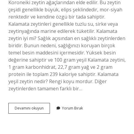
Koroneiki zeytin ağaçlarından elde edilir. Bu zeytin
çeşidi genellikle büyük, elips şeklindedir, mor-siyah
renktedir ve kendine özgü bir tada sahiptir.
Kalamata zeytinleri genellikle tuzlu su, sirke veya
zeytinyağında marine edilerek tüketilir. Kalamata
zeytin iyi mi? Sağlık açısından en sağlıklı zeytinlerden
biridir. Bunun nedeni, sağlığınızı koruyan birçok
temel besin maddesini içermesidir. Yüksek besin
değerine sahiptir ve 100 gram yeşil Kalamata zeytini,
1 gram karbonhidrat, 22,7 gram yağ ve 2 gram
protein ile toplam 239 kaloriye sahiptir. Kalamata
yeşil zeytin nedir? Rengi koyu mordur. Diğer
zeytinlerden tamamen farklı bir…
Kalamata
Devamını okuyun
Yorum Bırak
Usulü
Ne
Demek