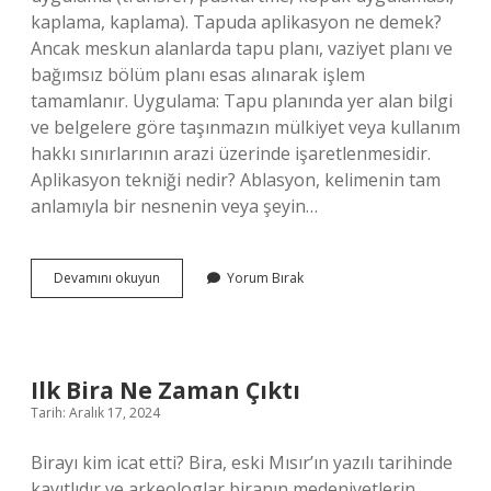
kaplama, kaplama). Tapuda aplikasyon ne demek?
Ancak meskun alanlarda tapu planı, vaziyet planı ve
bağımsız bölüm planı esas alınarak işlem
tamamlanır. Uygulama: Tapu planında yer alan bilgi
ve belgelere göre taşınmazın mülkiyet veya kullanım
hakkı sınırlarının arazi üzerinde işaretlenmesidir.
Aplikasyon tekniği nedir? Ablasyon, kelimenin tam
anlamıyla bir nesnenin veya şeyin…
Temel
Devamını okuyun
Yorum Bırak
Aplikasyon
Nedir
Ilk Bira Ne Zaman Çıktı
Tarih: Aralık 17, 2024
Birayı kim icat etti? Bira, eski Mısır’ın yazılı tarihinde
kayıtlıdır ve arkeologlar biranın medeniyetlerin