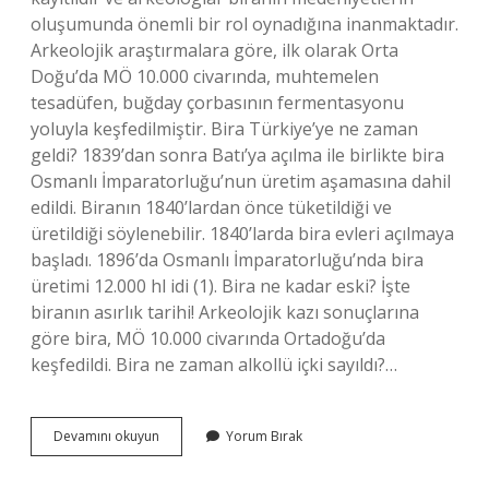
oluşumunda önemli bir rol oynadığına inanmaktadır.
Arkeolojik araştırmalara göre, ilk olarak Orta
Doğu’da MÖ 10.000 civarında, muhtemelen
tesadüfen, buğday çorbasının fermentasyonu
yoluyla keşfedilmiştir. Bira Türkiye’ye ne zaman
geldi? 1839’dan sonra Batı’ya açılma ile birlikte bira
Osmanlı İmparatorluğu’nun üretim aşamasına dahil
edildi. Biranın 1840’lardan önce tüketildiği ve
üretildiği söylenebilir. 1840’larda bira evleri açılmaya
başladı. 1896’da Osmanlı İmparatorluğu’nda bira
üretimi 12.000 hl idi (1). Bira ne kadar eski? İşte
biranın asırlık tarihi! Arkeolojik kazı sonuçlarına
göre bira, MÖ 10.000 civarında Ortadoğu’da
keşfedildi. Bira ne zaman alkollü içki sayıldı?…
Ilk
Devamını okuyun
Yorum Bırak
Bira
Ne