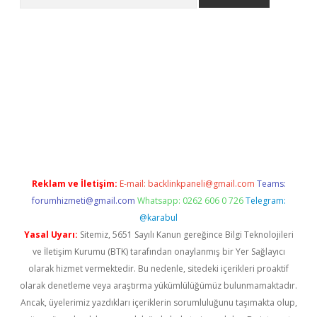
adresi
elexbett.net
Reklam ve İletişim:
E-mail:
backlinkpaneli@gmail.com
Teams:
forumhizmeti@gmail.com
Whatsapp: 0262 606 0 726
Telegram:
@karabul
Yasal Uyarı:
Sitemiz, 5651 Sayılı Kanun gereğince Bilgi Teknolojileri
ve İletişim Kurumu (BTK) tarafından onaylanmış bir Yer Sağlayıcı
olarak hizmet vermektedir. Bu nedenle, sitedeki içerikleri proaktif
olarak denetleme veya araştırma yükümlülüğümüz bulunmamaktadır.
Ancak, üyelerimiz yazdıkları içeriklerin sorumluluğunu taşımakta olup,