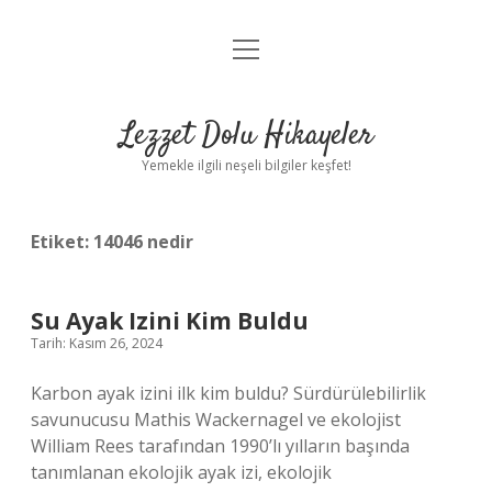
menüyü
Anasayfa
aç
Gizlilik Politikası
Lezzet Dolu Hikayeler
Yasal Uyarı
Yemekle ilgili neşeli bilgiler keşfet!
Hakkımızda
Etiket:
14046 nedir
Su Ayak Izini Kim Buldu
Tarih: Kasım 26, 2024
Karbon ayak izini ilk kim buldu? Sürdürülebilirlik
savunucusu Mathis Wackernagel ve ekolojist
William Rees tarafından 1990’lı yılların başında
tanımlanan ekolojik ayak izi, ekolojik