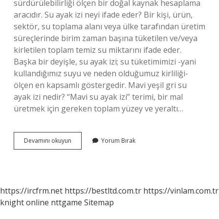
sürdürülebilirliği ölçen bir doğal kaynak hesaplama
aracıdır. Su ayak izi neyi ifade eder? Bir kişi, ürün,
sektör, su toplama alanı veya ülke tarafından üretim
süreçlerinde birim zaman başına tüketilen ve/veya
kirletilen toplam temiz su miktarını ifade eder.
Başka bir deyişle, su ayak izi; su tüketimimizi -yani
kullandığımız suyu ve neden olduğumuz kirliliği-
ölçen en kapsamlı göstergedir. Mavi yeşil gri su
ayak izi nedir? “Mavi su ayak izi” terimi, bir mal
üretmek için gereken toplam yüzey ve yeraltı…
Su
Devamını okuyun
Yorum Bırak
Ayak
Izini
Kim
Buldu
https://ircfrm.net
https://bestltd.com.tr
https://vinlam.com.tr
knight online
nttgame
Sitemap