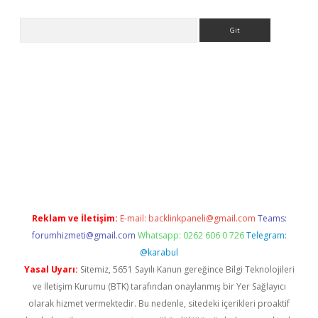
Arama
dresi
elexbett.net
Reklam ve İletişim:
E-mail:
backlinkpaneli@gmail.com
Teams:
forumhizmeti@gmail.com
Whatsapp: 0262 606 0 726
Telegram:
@karabul
Yasal Uyarı:
Sitemiz, 5651 Sayılı Kanun gereğince Bilgi Teknolojileri
ve İletişim Kurumu (BTK) tarafından onaylanmış bir Yer Sağlayıcı
olarak hizmet vermektedir. Bu nedenle, sitedeki içerikleri proaktif