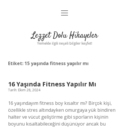
menüyü
Anasayfa
aç
Gizlilik Politikası
Lezzet Dolu Hikayeler
Yasal Uyarı
Yemekle ilgili neşeli bilgiler keşfet!
Hakkımızda
Etiket:
15 yaşında fitness yapılır mı
16 Yaşında Fitness Yapılır Mı
Tarih: Ekim 28, 2024
16 yaşındayım fitness boy kısaltır mı? Birçok kişi,
özellikle stres altındayken omurgaya yük bindiren
halter ve vücut geliştirme gibi sporların kişinin
boyunu kısaltabileceğini düşünüyor ancak bu