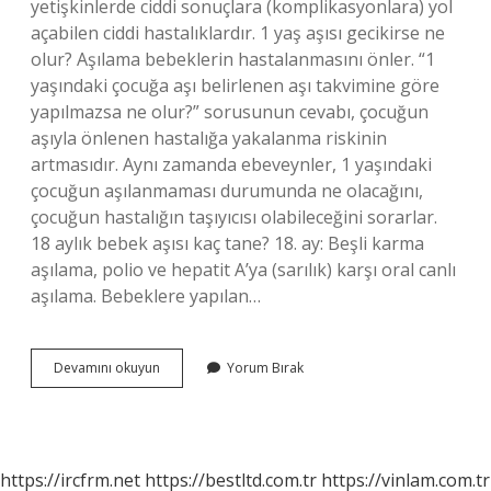
yetişkinlerde ciddi sonuçlara (komplikasyonlara) yol
açabilen ciddi hastalıklardır. 1 yaş aşısı gecikirse ne
olur? Aşılama bebeklerin hastalanmasını önler. “1
yaşındaki çocuğa aşı belirlenen aşı takvimine göre
yapılmazsa ne olur?” sorusunun cevabı, çocuğun
aşıyla önlenen hastalığa yakalanma riskinin
artmasıdır. Aynı zamanda ebeveynler, 1 yaşındaki
çocuğun aşılanmaması durumunda ne olacağını,
çocuğun hastalığın taşıyıcısı olabileceğini sorarlar.
18 aylık bebek aşısı kaç tane? 18. ay: Beşli karma
aşılama, polio ve hepatit A’ya (sarılık) karşı oral canlı
aşılama. Bebeklere yapılan…
18
Devamını okuyun
Yorum Bırak
Ay
Aşısını
Yaptırmazsam
Ne
Olur
https://ircfrm.net
https://bestltd.com.tr
https://vinlam.com.tr