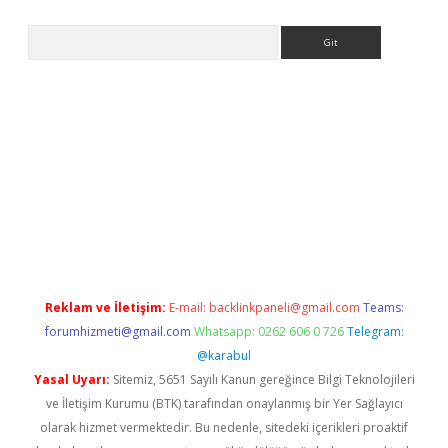
Arama
adresi
elexbett.net
Reklam ve İletişim:
E-mail:
backlinkpaneli@gmail.com
Teams:
forumhizmeti@gmail.com
Whatsapp: 0262 606 0 726
Telegram:
@karabul
Yasal Uyarı:
Sitemiz, 5651 Sayılı Kanun gereğince Bilgi Teknolojileri
ve İletişim Kurumu (BTK) tarafından onaylanmış bir Yer Sağlayıcı
olarak hizmet vermektedir. Bu nedenle, sitedeki içerikleri proaktif