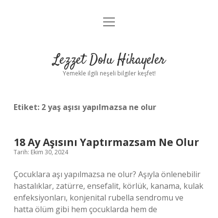
menüyü
Anasayfa
aç
Gizlilik Politikası
Lezzet Dolu Hikayeler
Yasal Uyarı
Yemekle ilgili neşeli bilgiler keşfet!
Hakkımızda
Etiket:
2 yaş aşısı yapılmazsa ne olur
18 Ay Aşısını Yaptırmazsam Ne Olur
Tarih: Ekim 30, 2024
Çocuklara aşı yapılmazsa ne olur? Aşıyla önlenebilir
hastalıklar, zatürre, ensefalit, körlük, kanama, kulak
enfeksiyonları, konjenital rubella sendromu ve
hatta ölüm gibi hem çocuklarda hem de