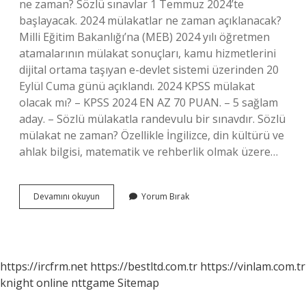
ne zaman? Sözlü sınavlar 1 Temmuz 2024’te
başlayacak. 2024 mülakatlar ne zaman açıklanacak?
Milli Eğitim Bakanlığı’na (MEB) 2024 yılı öğretmen
atamalarının mülakat sonuçları, kamu hizmetlerini
dijital ortama taşıyan e-devlet sistemi üzerinden 20
Eylül Cuma günü açıklandı. 2024 KPSS mülakat
olacak mı? – KPSS 2024 EN AZ 70 PUAN. – 5 sağlam
aday. – Sözlü mülakatla randevulu bir sınavdır. Sözlü
mülakat ne zaman? Özellikle İngilizce, din kültürü ve
ahlak bilgisi, matematik ve rehberlik olmak üzere…
2024
Devamını okuyun
Yorum Bırak
Sözlü
Mülakat
Ne
Zaman
https://ircfrm.net
https://bestltd.com.tr
https://vinlam.com.tr
knight online
nttgame
Sitemap