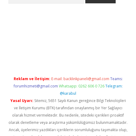
adresi
elexbett.net
Reklam ve İletişim:
E-mail:
backlinkpaneli@gmail.com
Teams:
forumhizmeti@gmail.com
Whatsapp: 0262 606 0 726
Telegram:
@karabul
Yasal Uyarı:
Sitemiz, 5651 Sayılı Kanun gereğince Bilgi Teknolojileri
ve İletişim Kurumu (BTK) tarafından onaylanmış bir Yer Sağlayıcı
olarak hizmet vermektedir. Bu nedenle, sitedeki içerikleri proaktif
olarak denetleme veya araştırma yükümlülüğümüz bulunmamaktadır.
Ancak, üyelerimiz yazdıkları içeriklerin sorumluluğunu taşımakta olup,