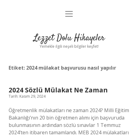
menüyü
Anasayfa
aç
Gizlilik Politikası
Lezzet Dolu Hikayeler
Yasal Uyarı
Yemekle ilgili neşeli bilgiler keşfet!
Hakkımızda
Etiket:
2024 mülakat başvurusu nasıl yapılır
2024 Sözlü Mülakat Ne Zaman
Tarih: Kasım 29, 2024
Öğretmenlik mülakatları ne zaman 2024? Milli Eğitim
Bakanlığı’nın 20 bin öğretmen alımı için başvuruda
bulunmasının ardından sözlü sınavlar 1 Temmuz
2024’ten itibaren tamamlandı. MEB 2024 mülakatları