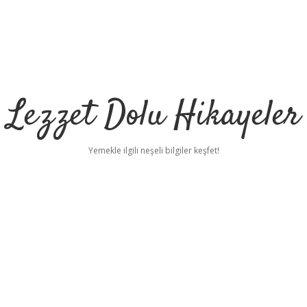
Lezzet Dolu Hikayeler
Yemekle ilgili neşeli bilgiler keşfet!