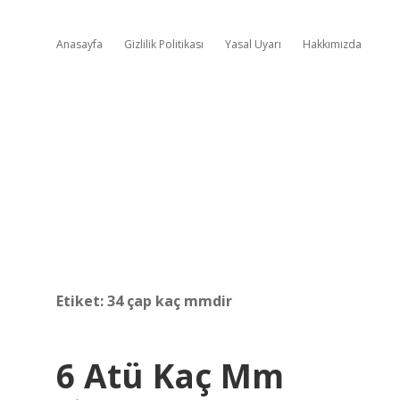
Anasayfa
Gizlilik Politikası
Yasal Uyarı
Hakkımızda
Etiket:
34 çap kaç mmdir
6 Atü Kaç Mm