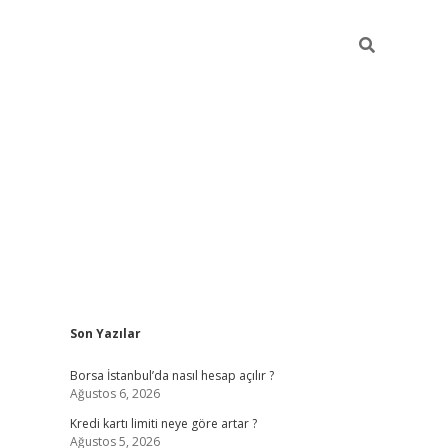
Sidebar
Son Yazılar
tulipbet giriş adresi
elex
Borsa İstanbul’da nasıl hesap açılır ?
Ağustos 6, 2026
Kredi kartı limiti neye göre artar ?
Ağustos 5, 2026