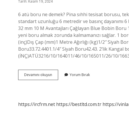
Tarih: Kasım 19, 2024
6 atü boru ne demek? Pina sıhhi tesisat borusu, tek 
standart uzunluğu 6 metredir ve basınç dayanımı 6 
32 mm 10 M Avantajları Çağlayan Blue Bobin Boru 1
yeni boru almak zorunda kalmamanızı sağlar. 1 boru
(inç)Dış Çap (mm)1 Metre Ağırlığı (kg)1/2″ Siyah Bo
Boru33.72.4401.1/4″ Siyah Boru42.43. 2’lik Kanga
(İNÇ)ATÜ3216/10/164011/46/10/165011/26/10/166
6
Devamını okuyun
Yorum Bırak
Atü
Kaç
Mm
https://ircfrm.net
https://bestltd.com.tr
https://vinl