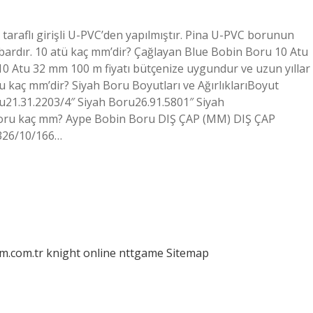
taraflı girişli U-PVC’den yapılmıştır. Pina U-PVC borunun
bardır. 10 atü kaç mm’dir? Çağlayan Blue Bobin Boru 10 Atu
0 Atu 32 mm 100 m fiyatı bütçenize uygundur ve uzun yıllar
 kaç mm’dir? Siyah Boru Boyutları ve AğırlıklarıBoyut
ru21.31.2203/4″ Siyah Boru26.91.5801″ Siyah
l boru kaç mm? Aype Bobin Boru DIŞ ÇAP (MM) DIŞ ÇAP
326/10/166…
am.com.tr
knight online
nttgame
Sitemap