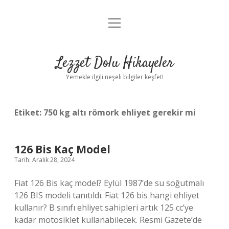
menüyü
Anasayfa
aç
Gizlilik Politikası
Lezzet Dolu Hikayeler
Yasal Uyarı
Yemekle ilgili neşeli bilgiler keşfet!
Hakkımızda
Etiket:
750 kg altı römork ehliyet gerekir mi
126 Bis Kaç Model
Tarih: Aralık 28, 2024
Fiat 126 Bis kaç model? Eylül 1987’de su soğutmalı
126 BIS modeli tanıtıldı. Fiat 126 bis hangi ehliyet
kullanır? B sınıfı ehliyet sahipleri artık 125 cc’ye
kadar motosiklet kullanabilecek. Resmi Gazete’de