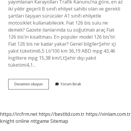
yayımlanan Karayolları Trafik Kanunu’na göre, en az
iki yıldır geçerli B sınıfı ehliyet sahibi olan ve gerekli
şartları taşıyan sürücüler A1 sınıfı ehliyetle
motosiklet kullanabilecek. Fiat 126 bis sulu ne
demek? Gazete ilanlarında su soğutmalı araç Fiat
126 bis’in kısaltması. En popüler model 126 bis’tir.
Fiat 126 bis ne kadar yakar? Genel bilgilerŞehir içi
yakıt tüketimi6,5 Lt/100 km 36,19 ABD mpg 43,46
İngiltere mpg 15,38 km/LtŞehir dışı yakıt
tüketimi4,1…
126
Devamını okuyun
Yorum Bırak
Bis
Kaç
Model
https://ircfrm.net
https://bestltd.com.tr
https://vinlam.com.tr
knight online
nttgame
Sitemap