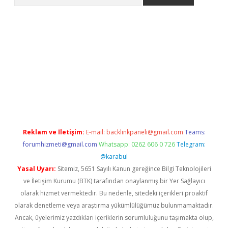
adresi
elexbett.net
Reklam ve İletişim:
E-mail:
backlinkpaneli@gmail.com
Teams:
forumhizmeti@gmail.com
Whatsapp: 0262 606 0 726
Telegram:
@karabul
Yasal Uyarı:
Sitemiz, 5651 Sayılı Kanun gereğince Bilgi Teknolojileri
ve İletişim Kurumu (BTK) tarafından onaylanmış bir Yer Sağlayıcı
olarak hizmet vermektedir. Bu nedenle, sitedeki içerikleri proaktif
olarak denetleme veya araştırma yükümlülüğümüz bulunmamaktadır.
Ancak, üyelerimiz yazdıkları içeriklerin sorumluluğunu taşımakta olup,