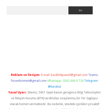
Arama
adresi
elexbett.net
Reklam ve İletişim:
E-mail:
backlinkpaneli@gmail.com
Teams:
forumhizmeti@gmail.com
Whatsapp: 0262 606 0 726
Telegram:
@karabul
Yasal Uyarı:
Sitemiz, 5651 Sayılı Kanun gereğince Bilgi Teknolojileri
ve İletişim Kurumu (BTK) tarafından onaylanmış bir Yer Sağlayıcı
olarak hizmet vermektedir. Bu nedenle, sitedeki içerikleri proaktif