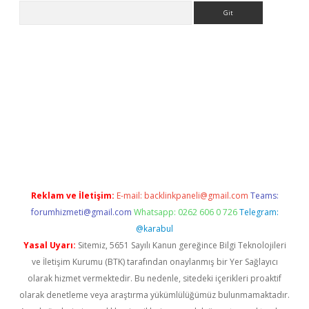
Arama
dresi
elexbett.net
Reklam ve İletişim:
E-mail:
backlinkpaneli@gmail.com
Teams:
forumhizmeti@gmail.com
Whatsapp: 0262 606 0 726
Telegram:
@karabul
Yasal Uyarı:
Sitemiz, 5651 Sayılı Kanun gereğince Bilgi Teknolojileri
ve İletişim Kurumu (BTK) tarafından onaylanmış bir Yer Sağlayıcı
olarak hizmet vermektedir. Bu nedenle, sitedeki içerikleri proaktif
olarak denetleme veya araştırma yükümlülüğümüz bulunmamaktadır.