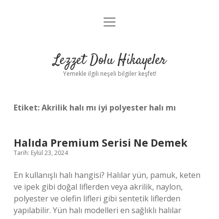
menüyü
Anasayfa
aç
Gizlilik Politikası
Lezzet Dolu Hikayeler
Yasal Uyarı
Yemekle ilgili neşeli bilgiler keşfet!
Hakkımızda
Etiket:
Akrilik halı mı iyi polyester halı mı
Halıda Premium Serisi Ne Demek
Tarih: Eylül 23, 2024
En kullanışlı halı hangisi? Halılar yün, pamuk, keten
ve ipek gibi doğal liflerden veya akrilik, naylon,
polyester ve olefin lifleri gibi sentetik liflerden
yapılabilir. Yün halı modelleri en sağlıklı halılar