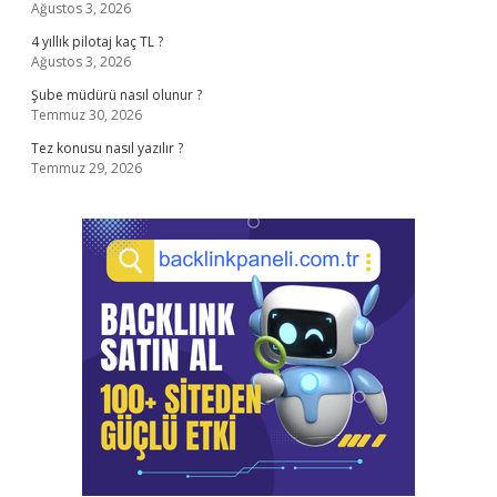
Ağustos 3, 2026
4 yıllık pilotaj kaç TL ?
Ağustos 3, 2026
Şube müdürü nasıl olunur ?
Temmuz 30, 2026
Tez konusu nasıl yazılır ?
Temmuz 29, 2026