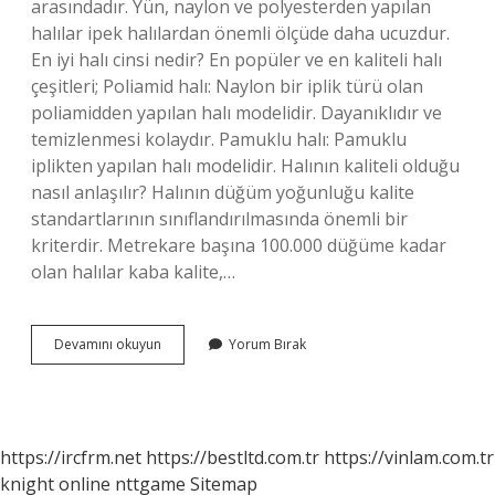
arasındadır. Yün, naylon ve polyesterden yapılan
halılar ipek halılardan önemli ölçüde daha ucuzdur.
En iyi halı cinsi nedir? En popüler ve en kaliteli halı
çeşitleri; Poliamid halı: Naylon bir iplik türü olan
poliamidden yapılan halı modelidir. Dayanıklıdır ve
temizlenmesi kolaydır. Pamuklu halı: Pamuklu
iplikten yapılan halı modelidir. Halının kaliteli olduğu
nasıl anlaşılır? Halının düğüm yoğunluğu kalite
standartlarının sınıflandırılmasında önemli bir
kriterdir. Metrekare başına 100.000 düğüme kadar
olan halılar kaba kalite,…
Halıda
Devamını okuyun
Yorum Bırak
Premium
Serisi
Ne
Demek
https://ircfrm.net
https://bestltd.com.tr
https://vinlam.com.tr
knight online
nttgame
Sitemap