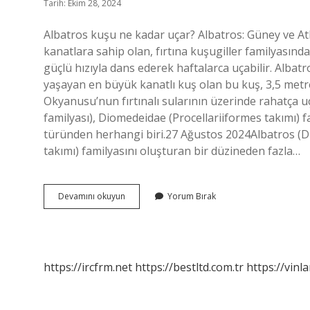
Tarih: Ekim 28, 2024
Albatros kuşu ne kadar uçar? Albatros: Güney ve A
kanatlara sahip olan, fırtına kuşugiller familyasınd
güçlü hızıyla dans ederek haftalarca uçabilir. Alba
yaşayan en büyük kanatlı kuş olan bu kuş, 3,5 metrel
Okyanusu’nun fırtınalı sularının üzerinde rahatça u
familyası), Diomedeidae (Procellariiformes takımı) 
türünden herhangi biri.27 Ağustos 2024Albatros (D
takımı) familyasını oluşturan bir düzineden fazla…
Albatros
Devamını okuyun
Yorum Bırak
Ne
Kadar
Büyük
https://ircfrm.net
https://bestltd.com.tr
https://vinl