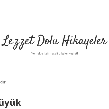
Lezzet Dolu Hikayeler
Yemekle ilgili neşeli bilgiler keşfet!
dır
Büyük