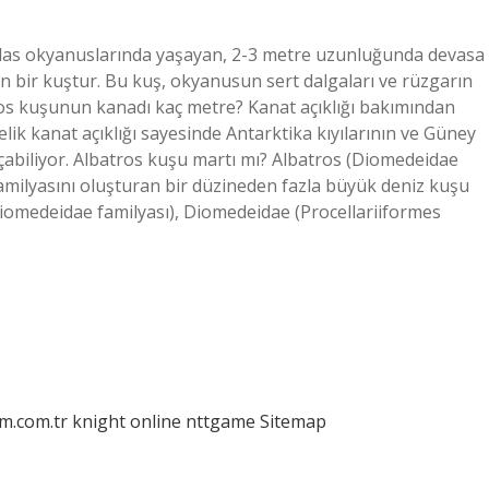
tlas okyanuslarında yaşayan, 2-3 metre uzunluğunda devasa
an bir kuştur. Bu kuş, okyanusun sert dalgaları ve rüzgarın
tros kuşunun kanadı kaç metre? Kanat açıklığı bakımından
ik kanat açıklığı sayesinde Antarktika kıyılarının ve Güney
çabiliyor. Albatros kuşu martı mı? Albatros (Diomedeidae
familyasını oluşturan bir düzineden fazla büyük deniz kuşu
iomedeidae familyası), Diomedeidae (Procellariiformes
am.com.tr
knight online
nttgame
Sitemap