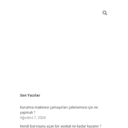
Sidebar
Son Yazılar
tulipbet giriş adresi
ele
Kurutma makinesi çamaşırları çekmemesi için ne
yapmalı ?
Ağustos 7, 2026
Kendi bürosunu açan bir avukat ne kadar kazanır ?