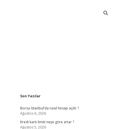
Sidebar
Son Yazılar
tulipbet giriş adresi
elex
Borsa İstanbul’da nasıl hesap açılır ?
Ağustos 6, 2026
Kredi kartı limiti neye göre artar ?
Ağustos 5, 2026