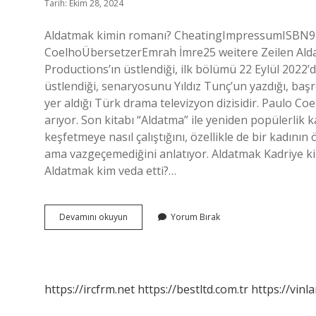
Tarih: Ekim 28, 2024
Aldatmak kimin romanı? CheatingImpressumISBN
CoelhoÜbersetzerEmrah İmre25 weitere Zeilen Alda
Productions’ın üstlendiği, ilk bölümü 22 Eylül 2022
üstlendiği, senaryosunu Yıldız Tunç’un yazdığı, baş
yer aldığı Türk drama televizyon dizisidir. Paulo C
arıyor. Son kitabı “Aldatma” ile yeniden popülerlik k
keşfetmeye nasıl çalıştığını, özellikle de bir kadının 
ama vazgeçemediğini anlatıyor. Aldatmak Kadriye ki
Aldatmak kim veda etti?…
Aldatmak
Devamını okuyun
Yorum Bırak
Dizisi
Hangi
Kitap
https://ircfrm.net
https://bestltd.com.tr
https://vinl