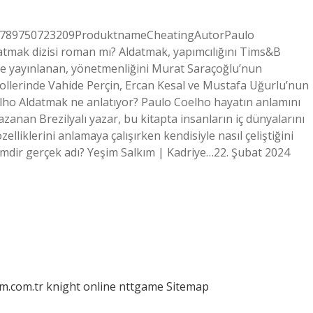
9789750723209ProduktnameCheatingAutorPaulo
tmak dizisi roman mı? Aldatmak, yapımcılığını Tims&B
’de yayınlanan, yönetmenliğini Murat Saraçoğlu’nun
rollerinde Vahide Perçin, Ercan Kesal ve Mustafa Uğurlu’nun
oelho Aldatmak ne anlatıyor? Paulo Coelho hayatın anlamını
azanan Brezilyalı yazar, bu kitapta insanların iç dünyalarını
özelliklerini anlamaya çalışırken kendisiyle nasıl çeliştiğini
mdir gerçek adı? Yeşim Salkım | Kadriye…22. Şubat 2024
am.com.tr
knight online
nttgame
Sitemap