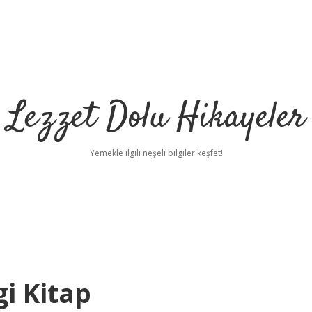
Lezzet Dolu Hikayeler
Yemekle ilgili neşeli bilgiler keşfet!
i Kitap