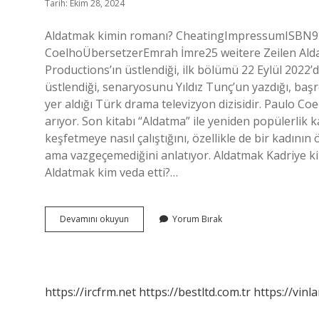
Tarih: Ekim 28, 2024
Aldatmak kimin romanı? CheatingImpressumISBN
CoelhoÜbersetzerEmrah İmre25 weitere Zeilen Alda
Productions’ın üstlendiği, ilk bölümü 22 Eylül 2022
üstlendiği, senaryosunu Yıldız Tunç’un yazdığı, baş
yer aldığı Türk drama televizyon dizisidir. Paulo C
arıyor. Son kitabı “Aldatma” ile yeniden popülerlik k
keşfetmeye nasıl çalıştığını, özellikle de bir kadının 
ama vazgeçemediğini anlatıyor. Aldatmak Kadriye ki
Aldatmak kim veda etti?…
Aldatmak
Devamını okuyun
Yorum Bırak
Dizisi
Hangi
Kitap
https://ircfrm.net
https://bestltd.com.tr
https://vinl