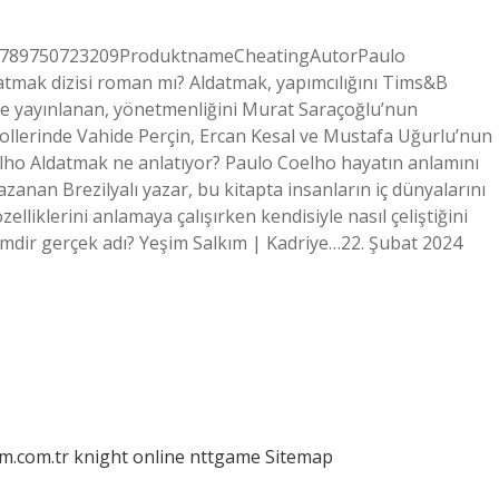
9789750723209ProduktnameCheatingAutorPaulo
tmak dizisi roman mı? Aldatmak, yapımcılığını Tims&B
’de yayınlanan, yönetmenliğini Murat Saraçoğlu’nun
rollerinde Vahide Perçin, Ercan Kesal ve Mustafa Uğurlu’nun
oelho Aldatmak ne anlatıyor? Paulo Coelho hayatın anlamını
azanan Brezilyalı yazar, bu kitapta insanların iç dünyalarını
özelliklerini anlamaya çalışırken kendisiyle nasıl çeliştiğini
mdir gerçek adı? Yeşim Salkım | Kadriye…22. Şubat 2024
am.com.tr
knight online
nttgame
Sitemap