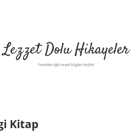
Lezzet Dolu Hikayeler
Yemekle ilgili neşeli bilgiler keşfet!
i Kitap