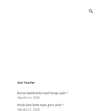
Sidebar
Son Yazılar
tulipbet giriş adresi
elex
Borsa İstanbul’da nasıl hesap açılır ?
Ağustos 6, 2026
Kredi kartı limiti neye göre artar ?
Ağustos 5, 2026