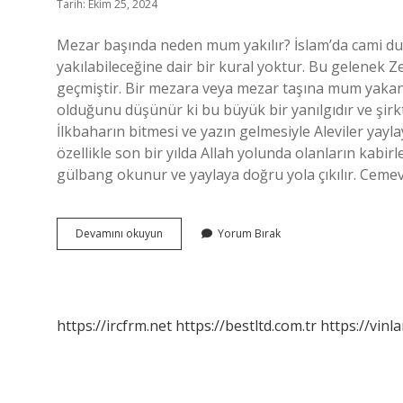
Tarih: Ekim 25, 2024
Mezar başında neden mum yakılır? İslam’da cami du
yakılabileceğine dair bir kural yoktur. Bu gelenek
geçmiştir. Bir mezara veya mezar taşına mum yakan 
olduğunu düşünür ki bu büyük bir yanılgıdır ve şirkt
İlkbaharın bitmesi ve yazın gelmesiyle Aleviler yayla
özellikle son bir yılda Allah yolunda olanların kabirler
gülbang okunur ve yaylaya doğru yola çıkılır. Cem
Aleviler
Devamını okuyun
Yorum Bırak
Neden
Mezar
Başında
Mum
Yakar
https://ircfrm.net
https://bestltd.com.tr
https://vinl