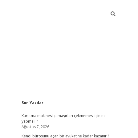
Sidebar
Son Yazılar
tulipbet giriş adresi
ele
Kurutma makinesi çamaşırları çekmemesi için ne
yapmalı ?
Ağustos 7, 2026
Kendi bürosunu açan bir avukat ne kadar kazanır ?