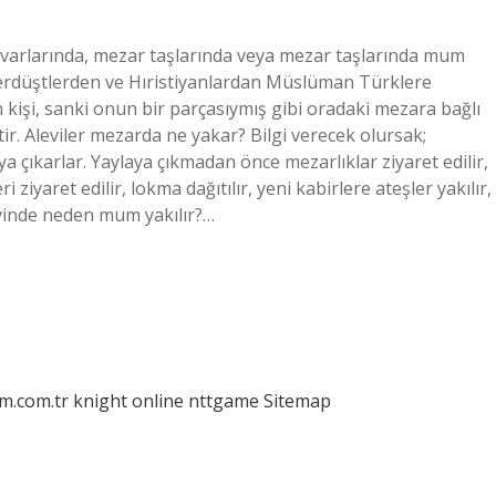
varlarında, mezar taşlarında veya mezar taşlarında mum
 Zerdüştlerden ve Hıristiyanlardan Müslüman Türklere
kişi, sanki onun bir parçasıymış gibi oradaki mezara bağlı
ir. Aleviler mezarda ne yakar? Bilgi verecek olursak;
ya çıkarlar. Yaylaya çıkmadan önce mezarlıklar ziyaret edilir,
i ziyaret edilir, lokma dağıtılır, yeni kabirlere ateşler yakılır,
evinde neden mum yakılır?…
am.com.tr
knight online
nttgame
Sitemap