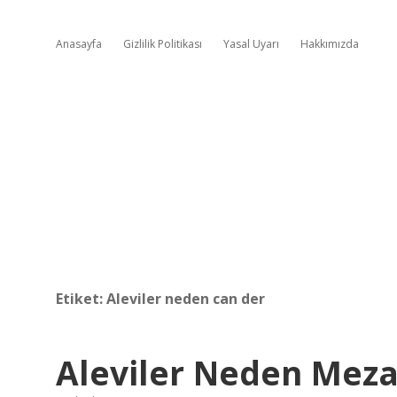
Anasayfa
Gizlilik Politikası
Yasal Uyarı
Hakkımızda
Etiket:
Aleviler neden can der
Aleviler Neden Mez