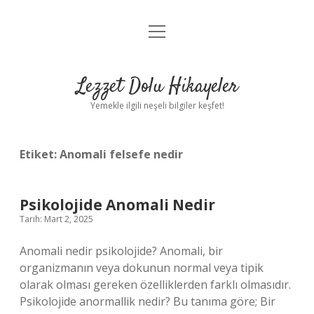
menüyü
Anasayfa
aç
Gizlilik Politikası
Lezzet Dolu Hikayeler
Yasal Uyarı
Yemekle ilgili neşeli bilgiler keşfet!
Hakkımızda
Etiket:
Anomali felsefe nedir
Psikolojide Anomali Nedir
Tarih: Mart 2, 2025
Anomali nedir psikolojide? Anomali, bir
organizmanın veya dokunun normal veya tipik
olarak olması gereken özelliklerden farklı olmasıdır.
Psikolojide anormallik nedir? Bu tanıma göre; Bir