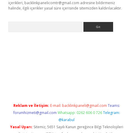
içerikleri,
backlinkpanelicomtr@gmail.com
adresine bildirmeniz
halinde, ilgili içerikler yasal süre içerisinde sitemizden kaldırılacaktır.
Arama
 adresi
elexbett.net
Reklam ve İletişim:
E-mail:
backlinkpaneli@gmail.com
Teams:
forumhizmeti@gmail.com
Whatsapp: 0262 606 0 726
Telegram:
@karabul
Yasal Uyarı:
Sitemiz, 5651 Sayılı Kanun gereğince Bilgi Teknolojileri