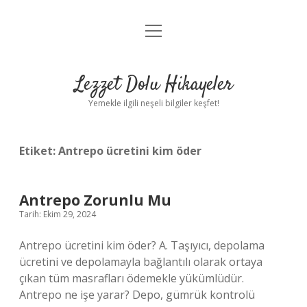
menüyü
Anasayfa
aç
Gizlilik Politikası
Lezzet Dolu Hikayeler
Yasal Uyarı
Yemekle ilgili neşeli bilgiler keşfet!
Hakkımızda
Etiket:
Antrepo ücretini kim öder
Antrepo Zorunlu Mu
Tarih: Ekim 29, 2024
Antrepo ücretini kim öder? A. Taşıyıcı, depolama
ücretini ve depolamayla bağlantılı olarak ortaya
çıkan tüm masrafları ödemekle yükümlüdür.
Antrepo ne işe yarar? Depo, gümrük kontrolü