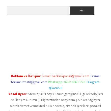
Arama
adresi
elexbett.net
Reklam ve İletişim:
E-mail:
backlinkpaneli@gmail.com
Teams:
forumhizmeti@gmail.com
Whatsapp: 0262 606 0 726
Telegram:
@karabul
Yasal Uyarı:
Sitemiz, 5651 Sayılı Kanun gereğince Bilgi Teknolojileri
ve İletişim Kurumu (BTK) tarafından onaylanmış bir Yer Sağlayıcı
olarak hizmet vermektedir. Bu nedenle, sitedeki içerikleri proaktif