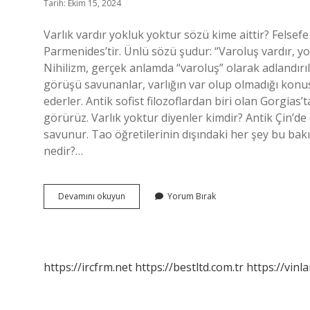
Tarih: Ekim 15, 2024
Varlık vardır yokluk yoktur sözü kime aittir? Felsefe t
Parmenides’tir. Ünlü sözü şudur: “Varoluş vardır, y
Nihilizm, gerçek anlamda “varoluş” olarak adlandırıl
görüşü savunanlar, varlığın var olup olmadığı kon
ederler. Antik sofist filozoflardan biri olan Gorgias’
görürüz. Varlık yoktur diyenler kimdir? Antik Çin’de
savunur. Tao öğretilerinin dışındaki her şey bu bakış
nedir?…
Varlık
Devamını okuyun
Yorum Bırak
Vardır
Yokluk
Yoktur
Diyen
Kim
https://ircfrm.net
https://bestltd.com.tr
https://vinl