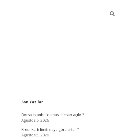
Sidebar
Son Yazılar
tulipbet giriş adresi
ele
Borsa İstanbul’da nasıl hesap açılır ?
Ağustos 6, 2026
Kredi kartı limiti neye göre artar ?
Ağustos 5, 2026