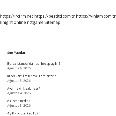
Tarihi
Ne
Zaman
https://ircfrm.net
https://bestltd.com.tr
https://vinlam.com.tr
Belli
knight online
nttgame
Sitemap
Olur
Sidebar
Son Yazılar
Borsa İstanbul’da nasıl hesap açılır ?
Ağustos 6, 2026
Kredi kartı limiti neye göre artar ?
Ağustos 5, 2026
Avar neyin kısaltması ?
Ağustos 4, 2026
83 Esma nedir ?
Ağustos 3, 2026
4 yıllık pilotaj kaç TL ?