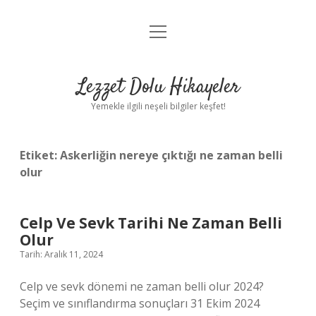
menüyü
Anasayfa
aç
Gizlilik Politikası
Lezzet Dolu Hikayeler
Yasal Uyarı
Yemekle ilgili neşeli bilgiler keşfet!
Hakkımızda
Etiket:
Askerliğin nereye çıktığı ne zaman belli
olur
Celp Ve Sevk Tarihi Ne Zaman Belli
Olur
Tarih: Aralık 11, 2024
Celp ve sevk dönemi ne zaman belli olur 2024?
Seçim ve sınıflandırma sonuçları 31 Ekim 2024