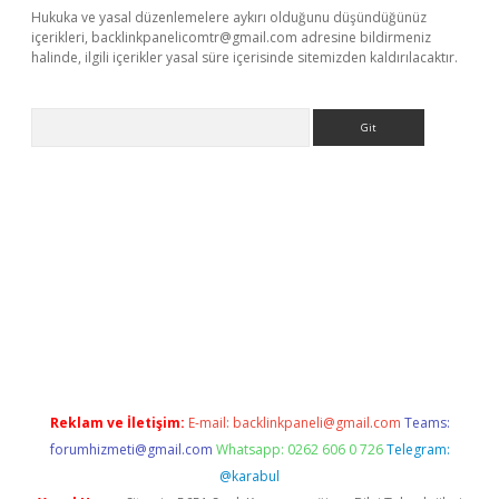
Hukuka ve yasal düzenlemelere aykırı olduğunu düşündüğünüz
içerikleri,
backlinkpanelicomtr@gmail.com
adresine bildirmeniz
halinde, ilgili içerikler yasal süre içerisinde sitemizden kaldırılacaktır.
Arama
dresi
elexbett.net
Reklam ve İletişim:
E-mail:
backlinkpaneli@gmail.com
Teams:
forumhizmeti@gmail.com
Whatsapp: 0262 606 0 726
Telegram:
@karabul