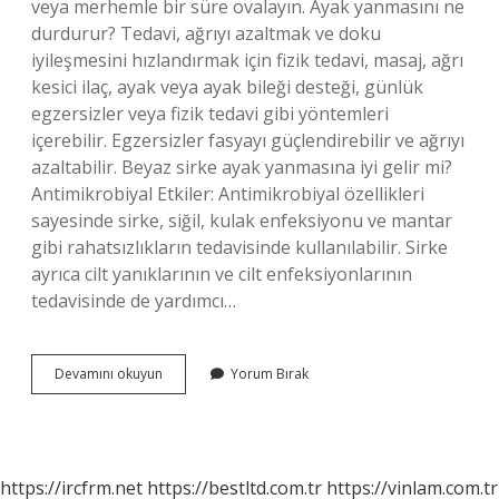
veya merhemle bir süre ovalayın. Ayak yanmasını ne
durdurur? Tedavi, ağrıyı azaltmak ve doku
iyileşmesini hızlandırmak için fizik tedavi, masaj, ağrı
kesici ilaç, ayak veya ayak bileği desteği, günlük
egzersizler veya fizik tedavi gibi yöntemleri
içerebilir. Egzersizler fasyayı güçlendirebilir ve ağrıyı
azaltabilir. Beyaz sirke ayak yanmasına iyi gelir mi?
Antimikrobiyal Etkiler: Antimikrobiyal özellikleri
sayesinde sirke, siğil, kulak enfeksiyonu ve mantar
gibi rahatsızlıkların tedavisinde kullanılabilir. Sirke
ayrıca cilt yanıklarının ve cilt enfeksiyonlarının
tedavisinde de yardımcı…
Evde
Devamını okuyun
Yorum Bırak
Ayak
Yanmasına
Ne
Iyi
Gelir
https://ircfrm.net
https://bestltd.com.tr
https://vinlam.com.tr