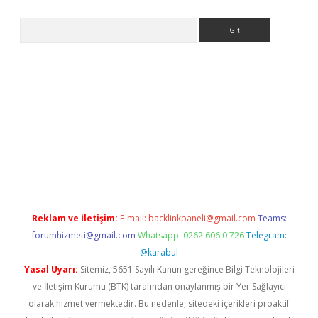
Arama
adresi
elexbett.net
Reklam ve İletişim:
E-mail:
backlinkpaneli@gmail.com
Teams:
forumhizmeti@gmail.com
Whatsapp: 0262 606 0 726
Telegram:
@karabul
Yasal Uyarı:
Sitemiz, 5651 Sayılı Kanun gereğince Bilgi Teknolojileri
ve İletişim Kurumu (BTK) tarafından onaylanmış bir Yer Sağlayıcı
olarak hizmet vermektedir. Bu nedenle, sitedeki içerikleri proaktif