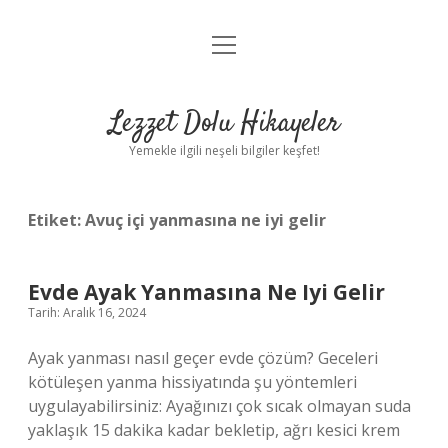
menüyü
Anasayfa
aç
Gizlilik Politikası
Lezzet Dolu Hikayeler
Yasal Uyarı
Yemekle ilgili neşeli bilgiler keşfet!
Hakkımızda
Etiket:
Avuç içi yanmasına ne iyi gelir
Evde Ayak Yanmasına Ne Iyi Gelir
Tarih: Aralık 16, 2024
Ayak yanması nasıl geçer evde çözüm? Geceleri
kötüleşen yanma hissiyatında şu yöntemleri
uygulayabilirsiniz: Ayağınızı çok sıcak olmayan suda
yaklaşık 15 dakika kadar bekletip, ağrı kesici krem ​​