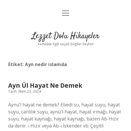
menüyü
Anasayfa
aç
Gizlilik Politikası
Lezzet Dolu Hikayeler
Yasal Uyarı
Yemekle ilgili neşeli bilgiler keşfet!
Hakkımızda
Etiket:
Ayn nedir islamda
Ayn Ül Hayat Ne Demek
Tarih: Ekim 23, 2024
Aynü’l hayat ne demek? Ebedi su, hayat suyu, hayat
suyu, canlılık suyu, aynü’l-hayat, hayat ırmağı, hayat
suyu, hayat kaynağı, hayat kaynağı, bazen Ab-Hızır
da denir. ı Hızır veya Ab-ı İskender vb. Çeşitli