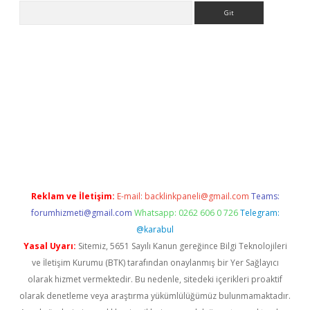
Arama
dresi
elexbett.net
Reklam ve İletişim:
E-mail:
backlinkpaneli@gmail.com
Teams:
forumhizmeti@gmail.com
Whatsapp: 0262 606 0 726
Telegram:
@karabul
Yasal Uyarı:
Sitemiz, 5651 Sayılı Kanun gereğince Bilgi Teknolojileri
ve İletişim Kurumu (BTK) tarafından onaylanmış bir Yer Sağlayıcı
olarak hizmet vermektedir. Bu nedenle, sitedeki içerikleri proaktif
olarak denetleme veya araştırma yükümlülüğümüz bulunmamaktadır.