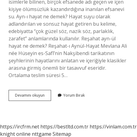
isimlerle bilinen, birçok efsanede adı geçen ve içen
kişiye ölümsüzlük kazandırdığına inanılan efsanevi
su. Ayn-ı hayat ne demek? Hayat suyu olarak
adlandırılan ve sonsuz hayat getiren bu kelime,
edebiyatta “çok güzel söz, nazik söz, parlaklık,
zarafet” anlamlarında kullanılır. Reşahat ayn-ül
hayat ne demek? Reşahat-ı Aynül-Hayat Mevlana Ali
née Hüseyin es-Safî’nin Nakşibendi tarikatının
şeyhlerinin hayatlarını anlatan ve içeriğiyle klasikler
arasına girmiş önemli bir tasavvuf eseridir.
Ortalama teslim süresi 5…
Ayn
Devamını okuyun
Yorum Bırak
Ül
Hayat
Ne
Demek
https://ircfrm.net
https://bestltd.com.tr
https://vinlam.com.tr
knight online
nttgame
Sitemap