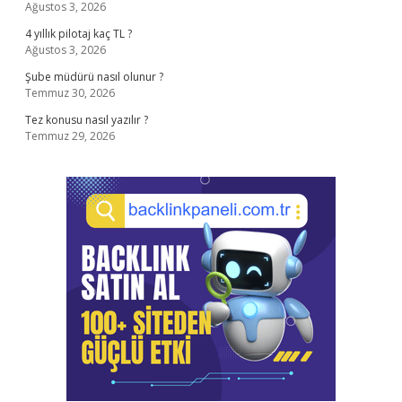
Ağustos 3, 2026
4 yıllık pilotaj kaç TL ?
Ağustos 3, 2026
Şube müdürü nasıl olunur ?
Temmuz 30, 2026
Tez konusu nasıl yazılır ?
Temmuz 29, 2026