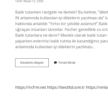
Tarih: Nisan 12, 2025
Balık tutarken rastgele ne demek? Bu kelime, “lâletta
İN anlamında kullanılan iyi dileklerin yazılması da” k
hakkında anlatıldı: “Yırtıcı bir şekilde avlansın!” Balı
uğraşan insanları tanımlar. Fischer genellikle su ortam
Balık tutanlara ne denir? Meslek olarak balık tutan in
yaparken evlerinizi balık tutma ile kazandığınız para
anlamında kullanılan iyi dileklerin yazılması…
Balık
Devamını okuyun
Yorum Bırak
Tutan
Kişiye
Rastgele
Ne
Denir
https://ircfrm.net
https://bestltd.com.tr
https://vinl