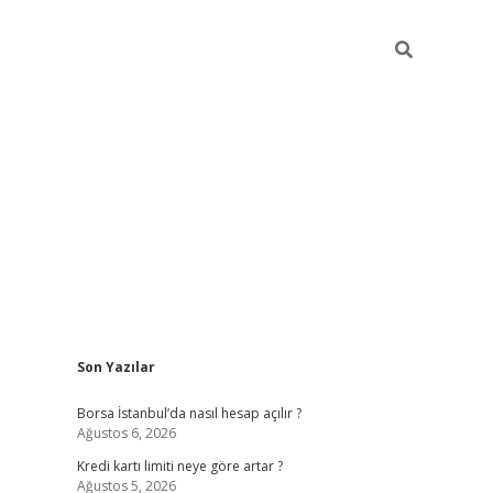
Sidebar
Son Yazılar
tulipbet giriş adresi
elex
Borsa İstanbul’da nasıl hesap açılır ?
Ağustos 6, 2026
Kredi kartı limiti neye göre artar ?
Ağustos 5, 2026