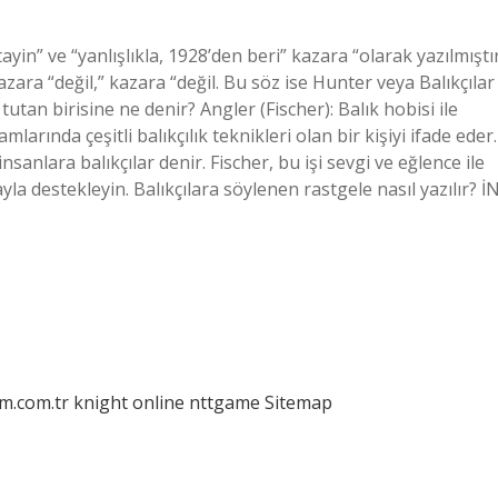
yin” ve “yanlışlıkla, 1928’den beri” kazara “olarak yazılmıştır
azara “değil,” kazara “değil. Bu söz ise Hunter veya Balıkçılar
k tutan birisine ne denir? Angler (Fischer): Balık hobisi ile
larında çeşitli balıkçılık teknikleri olan bir kişiyi ifade eder.
sanlara balıkçılar denir. Fischer, bu işi sevgi ve eğlence ile
yla destekleyin. Balıkçılara söylenen rastgele nasıl yazılır? İ
am.com.tr
knight online
nttgame
Sitemap