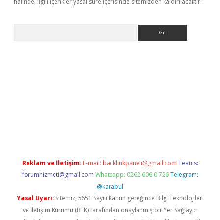
halinde, ilgili içerikler yasal süre içerisinde sitemizden kaldırılacaktır.
Arama
adresi
elexbett.net
Reklam ve İletişim:
E-mail:
backlinkpaneli@gmail.com
Teams:
forumhizmeti@gmail.com
Whatsapp: 0262 606 0 726
Telegram:
@karabul
Yasal Uyarı:
Sitemiz, 5651 Sayılı Kanun gereğince Bilgi Teknolojileri
ve İletişim Kurumu (BTK) tarafından onaylanmış bir Yer Sağlayıcı