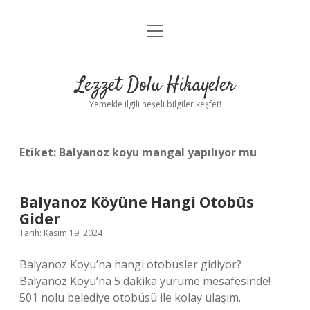
menüyü
Anasayfa
aç
Gizlilik Politikası
Lezzet Dolu Hikayeler
Yasal Uyarı
Yemekle ilgili neşeli bilgiler keşfet!
Hakkımızda
Etiket:
Balyanoz koyu mangal yapılıyor mu
Balyanoz Köyüne Hangi Otobüs
Gider
Tarih: Kasım 19, 2024
Balyanoz Koyu’na hangi otobüsler gidiyor?
Balyanoz Koyu’na 5 dakika yürüme mesafesinde!
501 nolu belediye otobüsü ile kolay ulaşım.