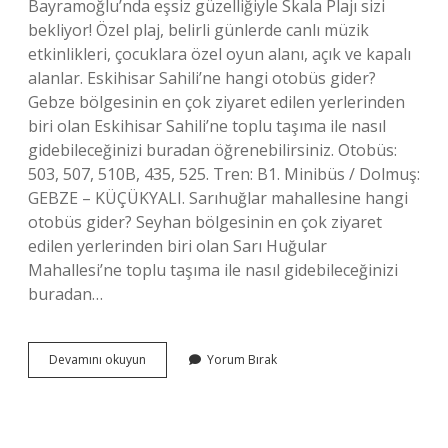
Bayramoğlu’nda eşsiz güzelliğiyle Skala Plajı sizi
bekliyor! Özel plaj, belirli günlerde canlı müzik
etkinlikleri, çocuklara özel oyun alanı, açık ve kapalı
alanlar. Eskihisar Sahili’ne hangi otobüs gider?
Gebze bölgesinin en çok ziyaret edilen yerlerinden
biri olan Eskihisar Sahili’ne toplu taşıma ile nasıl
gidebileceğinizi buradan öğrenebilirsiniz. Otobüs:
503, 507, 510B, 435, 525. Tren: B1. Minibüs / Dolmuş:
GEBZE – KÜÇÜKYALI. Sarıhuğlar mahallesine hangi
otobüs gider? Seyhan bölgesinin en çok ziyaret
edilen yerlerinden biri olan Sarı Huğular
Mahallesi’ne toplu taşıma ile nasıl gidebileceğinizi
buradan…
Balyanoz
Devamını okuyun
Yorum Bırak
Köyüne
Hangi
Otobüs
Gider