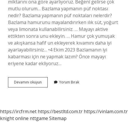
miktarını ona göre ayarlıyoruz. Beğeni gelirse çok
mutlu olurum… Bazlama yapmanın püf noktası
nedir? Bazlama yapmanın püf noktaları nelerdir?
Bazlama hamurunu mayalandırırken ılık süt, yoğurt
veya limonata kullanabilirsiniz. … Mayayı aktive
ettikten sonra unu ekleyin. … Hamur çok yumuşak
ve akışkansa hafif un ekleyerek kıvamını daha iyi
ayarlayabilirsiniz… •4 Ekim 2023 Bazlamanın iyi
kabarması için ne yapmak lazım? Önce mayayı
eriyene kadar ekliyoruz…
Bazlama
Devamını okuyun
Yorum Bırak
Hamuruna
Ne
Girer
https://ircfrm.net
https://bestltd.com.tr
https://vinlam.com.tr
knight online
nttgame
Sitemap