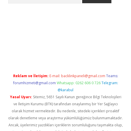
adresi
elexbett.net
Reklam ve İletişim:
E-mail:
backlinkpaneli@gmail.com
Teams:
forumhizmeti@gmail.com
Whatsapp: 0262 606 0 726
Telegram:
@karabul
Yasal Uyarı:
Sitemiz, 5651 Sayılı Kanun gereğince Bilgi Teknolojileri
ve İletişim Kurumu (BTK) tarafından onaylanmış bir Yer Sağlayıcı
olarak hizmet vermektedir. Bu nedenle, sitedeki içerikleri proaktif
olarak denetleme veya araştırma yükümlülüğümüz bulunmamaktadır.
Ancak, üyelerimiz yazdıkları içeriklerin sorumluluğunu taşımakta olup,