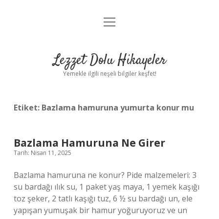
menüyü
Anasayfa
aç
Gizlilik Politikası
Lezzet Dolu Hikayeler
Yasal Uyarı
Yemekle ilgili neşeli bilgiler keşfet!
Hakkımızda
Etiket:
Bazlama hamuruna yumurta konur mu
Bazlama Hamuruna Ne Girer
Tarih: Nisan 11, 2025
Bazlama hamuruna ne konur? Pide malzemeleri: 3
su bardağı ılık su, 1 paket yaş maya, 1 yemek kaşığı
toz şeker, 2 tatlı kaşığı tuz, 6 ½ su bardağı un, ele
yapışan yumuşak bir hamur yoğuruyoruz ve un