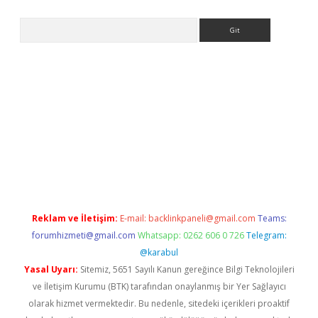
Arama
dresi
elexbett.net
Reklam ve İletişim:
E-mail:
backlinkpaneli@gmail.com
Teams:
forumhizmeti@gmail.com
Whatsapp: 0262 606 0 726
Telegram:
@karabul
Yasal Uyarı:
Sitemiz, 5651 Sayılı Kanun gereğince Bilgi Teknolojileri
ve İletişim Kurumu (BTK) tarafından onaylanmış bir Yer Sağlayıcı
olarak hizmet vermektedir. Bu nedenle, sitedeki içerikleri proaktif