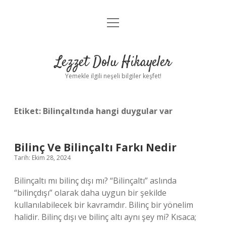
menüyü
Anasayfa
aç
Gizlilik Politikası
Lezzet Dolu Hikayeler
Yasal Uyarı
Yemekle ilgili neşeli bilgiler keşfet!
Hakkımızda
Etiket:
Bilinçaltında hangi duygular var
Bilinç Ve Bilinçaltı Farkı Nedir
Tarih: Ekim 28, 2024
Bilinçaltı mı bilinç dışı mı? “Bilinçaltı” aslında
“bilinçdışı” olarak daha uygun bir şekilde
kullanılabilecek bir kavramdır. Bilinç bir yönelim
halidir. Bilinç dışı ve bilinç altı aynı şey mi? Kısaca;