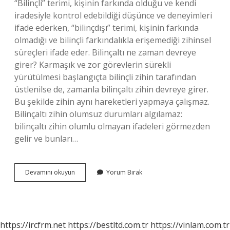
“Bilinçli” terimi, kişinin farkında olduğu ve kendi
iradesiyle kontrol edebildiği düşünce ve deneyimleri
ifade ederken, “bilinçdışı” terimi, kişinin farkında
olmadığı ve bilinçli farkındalıkla erişemediği zihinsel
süreçleri ifade eder. Bilinçaltı ne zaman devreye
girer? Karmaşık ve zor görevlerin sürekli
yürütülmesi başlangıçta bilinçli zihin tarafından
üstlenilse de, zamanla bilinçaltı zihin devreye girer.
Bu şekilde zihin aynı hareketleri yapmaya çalışmaz.
Bilinçaltı zihin olumsuz durumları algılamaz:
bilinçaltı zihin olumlu olmayan ifadeleri görmezden
gelir ve bunları…
Bilinç
Devamını okuyun
Yorum Bırak
Ve
Bilinçaltı
Farkı
Nedir
https://ircfrm.net
https://bestltd.com.tr
https://vinlam.com.tr