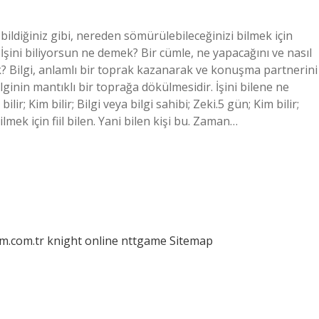
i bildiğiniz gibi, nereden sömürülebileceğinizi bilmek için
. İşini biliyorsun ne demek? Bir cümle, ne yapacağını ve nasıl
k? Bilgi, anlamlı bir toprak kazanarak ve konuşma partnerini
ilginin mantıklı bir toprağa dökülmesidir. İşini bilene ne
lir; Kim bilir; Bilgi veya bilgi sahibi; Zeki.5 gün; Kim bilir;
ilmek için fiil bilen. Yani bilen kişi bu. Zaman…
am.com.tr
knight online
nttgame
Sitemap