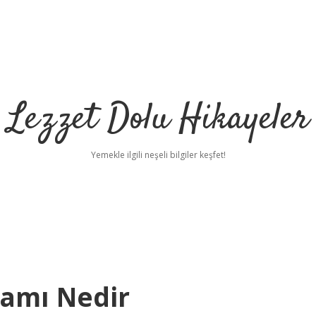
Lezzet Dolu Hikayeler
Yemekle ilgili neşeli bilgiler keşfet!
lamı Nedir