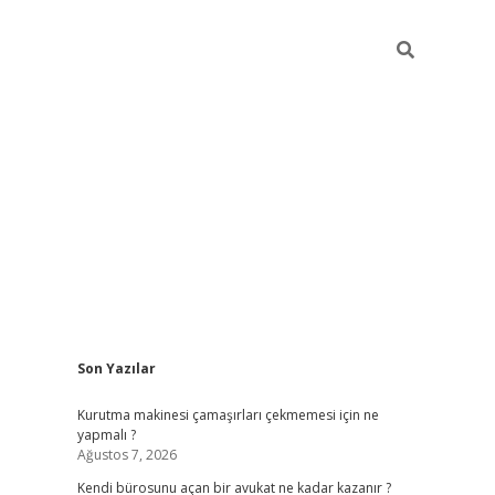
Sidebar
Son Yazılar
tulipbet giriş adresi
elex
Kurutma makinesi çamaşırları çekmemesi için ne
yapmalı ?
Ağustos 7, 2026
Kendi bürosunu açan bir avukat ne kadar kazanır ?