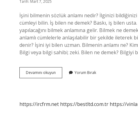
Tarih: Mart 7, 2025
İşini bilmenin sözlük anlamı nedir? İlginizi bildiğiniz
cümleyi bilin. İş bilen ne demek? Baskı, iş bilen usta
yapılacağını bilmek anlamına gelir. Bilmek ne deme
anlamlı cümlelerle anlaşılabilir bir şekilde ileterek b
denir? İşini iyi bilen uzman. Bilmenin anlamı ne? Kim bi
Bilgi veya bilgi sahibi; zeki. Bilen ne demek? Bilgiyi b
Işi
Devamını okuyun
Yorum Bırak
Bilmek
Sözlük
Anlamı
Nedir
https://ircfrm.net
https://bestltd.com.tr
https://vinl