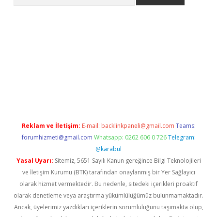
dresi
elexbett.net
Reklam ve İletişim:
E-mail:
backlinkpaneli@gmail.com
Teams:
forumhizmeti@gmail.com
Whatsapp: 0262 606 0 726
Telegram:
@karabul
Yasal Uyarı:
Sitemiz, 5651 Sayılı Kanun gereğince Bilgi Teknolojileri
ve İletişim Kurumu (BTK) tarafından onaylanmış bir Yer Sağlayıcı
olarak hizmet vermektedir. Bu nedenle, sitedeki içerikleri proaktif
olarak denetleme veya araştırma yükümlülüğümüz bulunmamaktadır.
Ancak, üyelerimiz yazdıkları içeriklerin sorumluluğunu taşımakta olup,