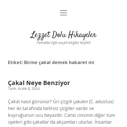
menüyü
Anasayfa
aç
Gizlilik Politikası
Lezzet Dolu Hikayeler
Yasal Uyarı
Yemekle ilgili neşeli bilgiler keşfet!
Hakkımızda
Etiket:
Birine çakal demek hakaret mi
Çakal Neye Benziyor
Tarih: Aralık 8, 2024
Çakal nasıl görünür? Gri çizgili çakalın (C. adustus)
her iki tarafında belirsiz çizgiler vardır ve
kuyruğunun ucu beyazdır. Canis cinsinin diğer tüm
üyeleri gibi çakallar da akşamları ulurlar. İnsanlar