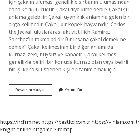
için çakalın uluması genellikle sırtlanın ulumasından
daha korkutucudur. Çakal diye kime denir? Çakal şu ​​
anlama gelebilir: Çakal, uyanıklık anlamına gelen bir
argo kelimedir. Çakal, bir köpek hayvanıdır. Carlos
the Jackal, uluslararası aktivist Ilich Ramirez
Sanchez’in takma adıdır Bir insana çakal demek ne
demek? Çakal kelimesinin bir diğer anlamı da
kurnaz, zeki, huysuz ve kabadır. Çakal kelimesi
genellikle belirli bir konuda kurnaz olan veya belirli
bir işi kendisi üstlenen kişileri tanımlamak için…
Çakal
Devamını okuyun
Yorum Bırak
Neye
Benziyor
https://ircfrm.net
https://bestltd.com.tr
https://vinlam.com.tr
knight online
nttgame
Sitemap