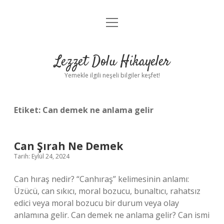
menüyü
Anasayfa
aç
Gizlilik Politikası
Lezzet Dolu Hikayeler
Yasal Uyarı
Yemekle ilgili neşeli bilgiler keşfet!
Hakkımızda
Etiket:
Can demek ne anlama gelir
Can Şırah Ne Demek
Tarih: Eylül 24, 2024
Can hıraş nedir? “Canhıraş” kelimesinin anlamı:
Üzücü, can sıkıcı, moral bozucu, bunaltıcı, rahatsız
edici veya moral bozucu bir durum veya olay
anlamına gelir. Can demek ne anlama gelir? Can ismi