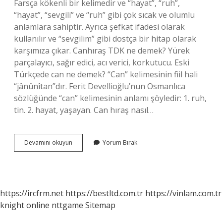
Farsça kökenli bir kelimedir ve “hayat”, “ruh”,
“hayat”, “sevgili” ve “ruh” gibi çok sıcak ve olumlu
anlamlara sahiptir. Ayrıca şefkat ifadesi olarak
kullanılır ve “sevgilim” gibi dostça bir hitap olarak
karşımıza çıkar. Canhıraş TDK ne demek? Yürek
parçalayıcı, sağır edici, acı verici, korkutucu. Eski
Türkçede can ne demek? “Can” kelimesinin fiil hali
“jânûnîtan”dır. Ferit Devellioğlu’nun Osmanlıca
sözlüğünde “can” kelimesinin anlamı şöyledir: 1. ruh,
tin. 2. hayat, yaşayan. Can hıraş nasıl…
Can
Devamını okuyun
Yorum Bırak
Şırah
Ne
Demek
https://ircfrm.net
https://bestltd.com.tr
https://vinlam.com.tr
knight online
nttgame
Sitemap