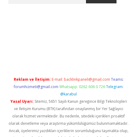
adresi
elexbett.net
Reklam ve İletişim:
E-mail:
backlinkpaneli@gmail.com
Teams:
forumhizmeti@gmail.com
Whatsapp: 0262 606 0 726
Telegram:
@karabul
Yasal Uyarı:
Sitemiz, 5651 Sayılı Kanun gereğince Bilgi Teknolojileri
ve İletişim Kurumu (BTK) tarafından onaylanmış bir Yer Sağlayıcı
olarak hizmet vermektedir. Bu nedenle, sitedeki içerikleri proaktif
olarak denetleme veya araştırma yükümlülüğümüz bulunmamaktadır.
Ancak, üyelerimiz yazdıkları içeriklerin sorumluluğunu taşımakta olup,