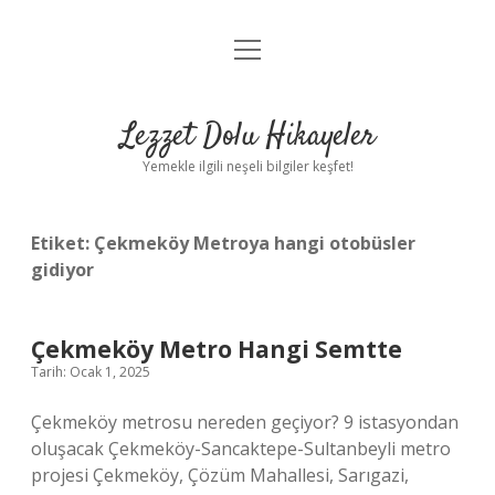
menüyü
Anasayfa
aç
Gizlilik Politikası
Lezzet Dolu Hikayeler
Yasal Uyarı
Yemekle ilgili neşeli bilgiler keşfet!
Hakkımızda
Etiket:
Çekmeköy Metroya hangi otobüsler
gidiyor
Çekmeköy Metro Hangi Semtte
Tarih: Ocak 1, 2025
Çekmeköy metrosu nereden geçiyor? 9 istasyondan
oluşacak Çekmeköy-Sancaktepe-Sultanbeyli metro
projesi Çekmeköy, Çözüm Mahallesi, Sarıgazi,