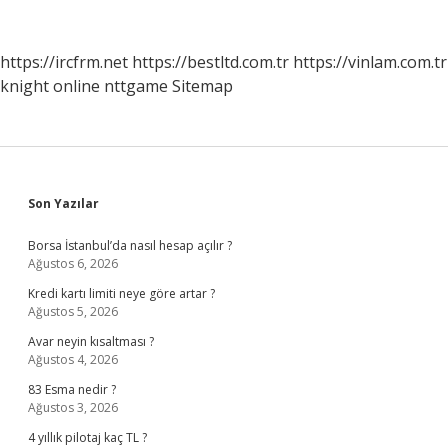
Semtte
https://ircfrm.net
https://bestltd.com.tr
https://vinlam.com.tr
knight online
nttgame
Sitemap
Sidebar
Son Yazılar
Borsa İstanbul’da nasıl hesap açılır ?
Ağustos 6, 2026
Kredi kartı limiti neye göre artar ?
Ağustos 5, 2026
Avar neyin kısaltması ?
Ağustos 4, 2026
83 Esma nedir ?
Ağustos 3, 2026
4 yıllık pilotaj kaç TL ?