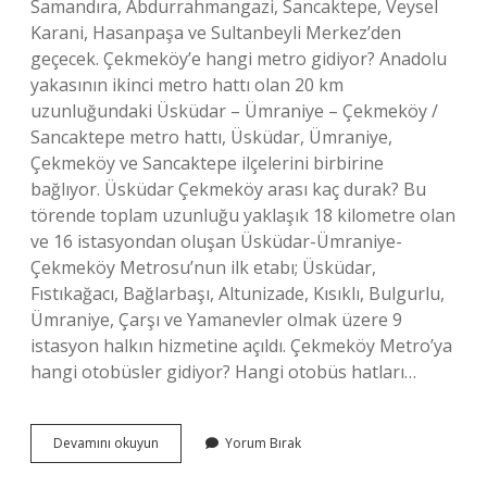
Samandıra, Abdurrahmangazi, Sancaktepe, Veysel
Karani, Hasanpaşa ve Sultanbeyli Merkez’den
geçecek. Çekmeköy’e hangi metro gidiyor? Anadolu
yakasının ikinci metro hattı olan 20 km
uzunluğundaki Üsküdar – Ümraniye – Çekmeköy /
Sancaktepe metro hattı, Üsküdar, Ümraniye,
Çekmeköy ve Sancaktepe ilçelerini birbirine
bağlıyor. Üsküdar Çekmeköy arası kaç durak? Bu
törende toplam uzunluğu yaklaşık 18 kilometre olan
ve 16 istasyondan oluşan Üsküdar-Ümraniye-
Çekmeköy Metrosu’nun ilk etabı; Üsküdar,
Fıstıkağacı, Bağlarbaşı, Altunizade, Kısıklı, Bulgurlu,
Ümraniye, Çarşı ve Yamanevler olmak üzere 9
istasyon halkın hizmetine açıldı. Çekmeköy Metro’ya
hangi otobüsler gidiyor? Hangi otobüs hatları…
Çekmeköy
Devamını okuyun
Yorum Bırak
Metro
Hangi