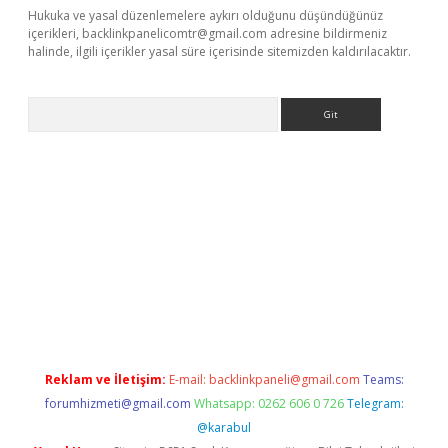
Hukuka ve yasal düzenlemelere aykırı olduğunu düşündüğünüz
içerikleri,
backlinkpanelicomtr@gmail.com
adresine bildirmeniz
halinde, ilgili içerikler yasal süre içerisinde sitemizden kaldırılacaktır.
Arama
adresi
elexbett.net
Reklam ve İletişim:
E-mail:
backlinkpaneli@gmail.com
Teams:
forumhizmeti@gmail.com
Whatsapp: 0262 606 0 726
Telegram:
@karabul