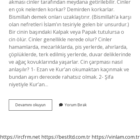
akması cinler tarafından meydana getirilebilir. Cinler
en çok nelerden korkar? Demirden korkarlar.
Bismillah demek onları uzaklaştırır. (Bismillah’a karşı
olan nefretleri İslam’ın tesiriyle gelen bir unsurdur.)
Bir cinin başındaki Kalpak veya Papak tutulursa o
cin ölür. Cinler genellikle nerede olur? Cinler
hamamlarda, mezarlıklarda, pis yerlerde, ahırlarda,
çöplüklerde, terk edilmiş yerlerde, duvar deliklerinde
ve ağaç kovuklarında yaşarlar. Cin çarpması nasıl
anlaşılır? 1- Ezan ve Kur’an okumaktan kaçınmak ve
bundan aşırı derecede rahatsız olmak. 2- Şifa
niyetiyle Kur’an…
Cinler
Devamını okuyun
Yorum Bırak
Vücuda
Nereden
Girer
https://ircfrm.net
https://bestltd.com.tr
https://vinlam.com.tr