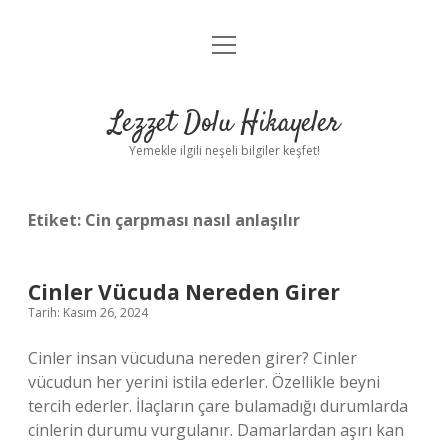
menüyü
Anasayfa
aç
Gizlilik Politikası
Lezzet Dolu Hikayeler
Yasal Uyarı
Yemekle ilgili neşeli bilgiler keşfet!
Hakkımızda
Etiket:
Cin çarpması nasıl anlaşılır
Cinler Vücuda Nereden Girer
Tarih: Kasım 26, 2024
Cinler insan vücuduna nereden girer? Cinler
vücudun her yerini istila ederler. Özellikle beyni
tercih ederler. İlaçların çare bulamadığı durumlarda
cinlerin durumu vurgulanır. Damarlardan aşırı kan