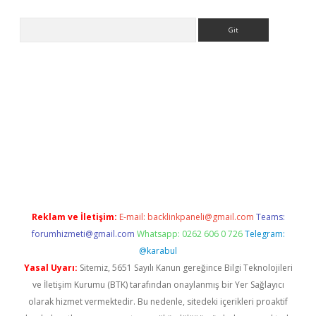
Arama
ulipbet giriş adresi
elexbett.net
Reklam ve İletişim:
E-mail:
backlinkpaneli@gmail.com
Teams:
forumhizmeti@gmail.com
Whatsapp: 0262 606 0 726
Telegram:
@karabul
Yasal Uyarı:
Sitemiz, 5651 Sayılı Kanun gereğince Bilgi Teknolojileri
ve İletişim Kurumu (BTK) tarafından onaylanmış bir Yer Sağlayıcı
olarak hizmet vermektedir. Bu nedenle, sitedeki içerikleri proaktif