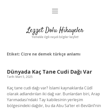
menüyü
Anasayfa
aç
Gizlilik Politikası
Lezzet Dolu Hikayeler
Yasal Uyarı
Yemekle ilgili neşeli bilgiler keşfet!
Hakkımızda
Etiket:
Cizre ne demek türkçe anlamı
Dünyada Kaç Tane Cudi Dağı Var
Tarih: Mart 5, 2025
Kaç tane cudi dağı var? İslami kaynaklarda Cûdî
olarak adlandırılan iki dağ var. Bunlardan biri, Arap
Yarımadası’ndaki Tay kabilesinin yerleşim
bölgesindeki dağdır, bu da Abu Sa’ter el-Bevlânî’nin