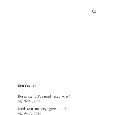
Sidebar
Son Yazılar
tulipbet giriş adresi
elex
Borsa İstanbul’da nasıl hesap açılır ?
Ağustos 6, 2026
Kredi kartı limiti neye göre artar ?
Ağustos 5, 2026