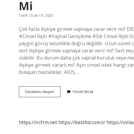
Mi
Tarih: Ocak 19, 2025
Çok fazla ilişkiye girmek vajinaya zarar verir mi?
#Cinsel İlişki #Vajinal Genişleme #Sık Cinsel İlişki 
yaygın görüş kesinlikle doğru değildir. Uzun süreli c
sert ilişkiye girmek vajinaya zarar verir mi? Sert veya
olabilir. Bu durum daha çok vajinal kuruluk veya m
ilişkiye girmek zararlı mı? Aşırı cinsel istek hangi zar
bulaşan hastalıklar, AIDS,…
Cok
Devamını okuyun
Yorum Bırak
Kez
Ilişkiye
Girmek
Vajinaya
Zarar
https://ircfrm.net
https://bestltd.com.tr
https://vinl
Verir
Mi