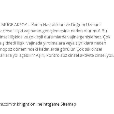
 DR. MÜGE AKSOY – Kadın Hastalıkları ve Doğum Uzmanı
Sık cinsel ilişki vajinanın genişlemesine neden olur mu? Bu
insel ilişkide ve çok eşli durumlarda vajina genişlemez. Çok
 şiddetli ilişki vajinada yırtılmalara veya sıyrıklara neden
enopoz dönemindeki kadınlarda görülür. Çok sık cinsel
arlara yol açabilir? Aşırı, kontrolsüz cinsel aktivite cinsel yoll
am.com.tr
knight online
nttgame
Sitemap