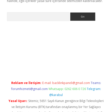
halinde, ilgili içerikler yasal süre içerisinde sitemizden kaldırılacaktır.
Arama
dresi
elexbett.net
Reklam ve İletişim:
E-mail:
backlinkpaneli@gmail.com
Teams:
forumhizmeti@gmail.com
Whatsapp: 0262 606 0 726
Telegram:
@karabul
Yasal Uyarı:
Sitemiz, 5651 Sayılı Kanun gereğince Bilgi Teknolojileri
ve İletişim Kurumu (BTK) tarafından onaylanmış bir Yer Sağlayıcı