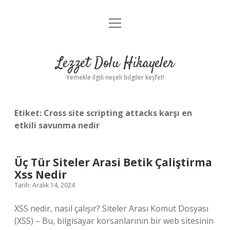
menüyü
Anasayfa
aç
Gizlilik Politikası
Lezzet Dolu Hikayeler
Yasal Uyarı
Yemekle ilgili neşeli bilgiler keşfet!
Hakkımızda
Etiket:
Cross site scripting attacks karşı en
etkili savunma nedir
Üç Tür Siteler Arasi Betik Çaliştirma
Xss Nedir
Tarih: Aralık 14, 2024
XSS nedir, nasıl çalışır? Siteler Arası Komut Dosyası
(XSS) – Bu, bilgisayar korsanlarının bir web sitesinin