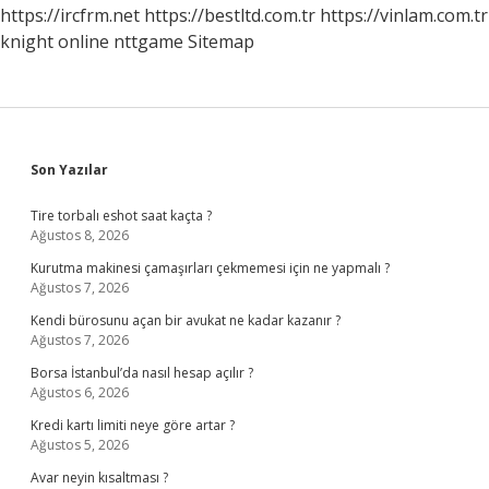
Çaliştirma
https://ircfrm.net
https://bestltd.com.tr
https://vinlam.com.tr
Xss
knight online
nttgame
Sitemap
Nedir
Sidebar
Son Yazılar
Tire torbalı eshot saat kaçta ?
Ağustos 8, 2026
Kurutma makinesi çamaşırları çekmemesi için ne yapmalı ?
Ağustos 7, 2026
Kendi bürosunu açan bir avukat ne kadar kazanır ?
Ağustos 7, 2026
Borsa İstanbul’da nasıl hesap açılır ?
Ağustos 6, 2026
Kredi kartı limiti neye göre artar ?
Ağustos 5, 2026
Avar neyin kısaltması ?