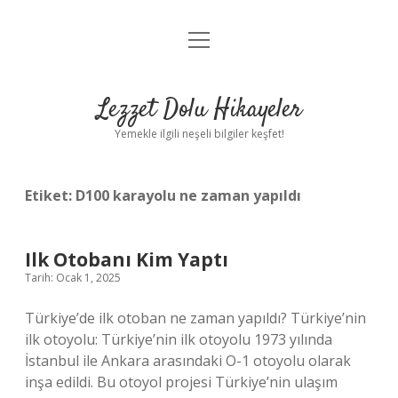
menüyü
Anasayfa
aç
Gizlilik Politikası
Lezzet Dolu Hikayeler
Yasal Uyarı
Yemekle ilgili neşeli bilgiler keşfet!
Hakkımızda
Etiket:
D100 karayolu ne zaman yapıldı
Ilk Otobanı Kim Yaptı
Tarih: Ocak 1, 2025
Türkiye’de ilk otoban ne zaman yapıldı? Türkiye’nin
ilk otoyolu: Türkiye’nin ilk otoyolu 1973 yılında
İstanbul ile Ankara arasındaki O-1 otoyolu olarak
inşa edildi. Bu otoyol projesi Türkiye’nin ulaşım