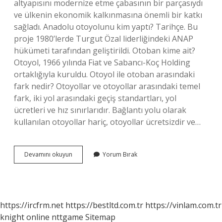
altyapısını modernize etme çabasının bir parçasıydı
ve ülkenin ekonomik kalkınmasına önemli bir katkı
sağladı. Anadolu otoyolunu kim yaptı? Tarihçe. Bu
proje 1980’lerde Turgut Özal liderliğindeki ANAP
hükümeti tarafından geliştirildi. Otoban kime ait?
Otoyol, 1966 yılında Fiat ve Sabancı-Koç Holding
ortaklığıyla kuruldu. Otoyol ile otoban arasındaki
fark nedir? Otoyollar ve otoyollar arasındaki temel
fark, iki yol arasındaki geçiş standartları, yol
ücretleri ve hız sınırlarıdır. Bağlantı yolu olarak
kullanılan otoyollar hariç, otoyollar ücretsizdir ve…
Ilk
Devamını okuyun
Yorum Bırak
Otobanı
Kim
Yaptı
https://ircfrm.net
https://bestltd.com.tr
https://vinlam.com.tr
knight online
nttgame
Sitemap