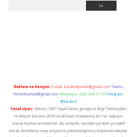
Arama
 adresi
elexbett.net
Reklam ve İletişim:
E-mail:
backlinkpaneli@gmail.com
Teams:
forumhizmeti@gmail.com
Whatsapp: 0262 606 0 726
Telegram:
@karabul
Yasal Uyarı:
Sitemiz, 5651 Sayılı Kanun gereğince Bilgi Teknolojileri
ve İletişim Kurumu (BTK) tarafından onaylanmış bir Yer Sağlayıcı
olarak hizmet vermektedir. Bu nedenle, sitedeki içerikleri proaktif
olarak denetleme veya araştırma yükümlülüğümüz bulunmamaktadır.