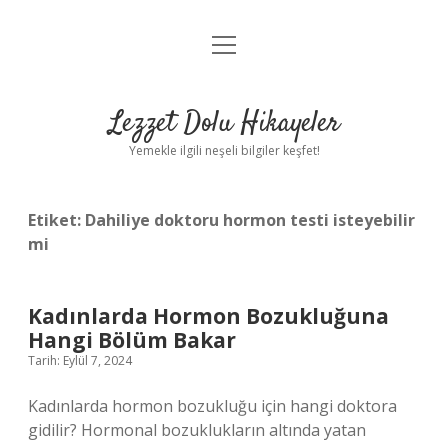
menüyü
Anasayfa
aç
Gizlilik Politikası
Lezzet Dolu Hikayeler
Yasal Uyarı
Yemekle ilgili neşeli bilgiler keşfet!
Hakkımızda
Etiket:
Dahiliye doktoru hormon testi isteyebilir
mi
Kadınlarda Hormon Bozukluğuna
Hangi Bölüm Bakar
Tarih: Eylül 7, 2024
Kadınlarda hormon bozukluğu için hangi doktora
gidilir? Hormonal bozuklukların altında yatan