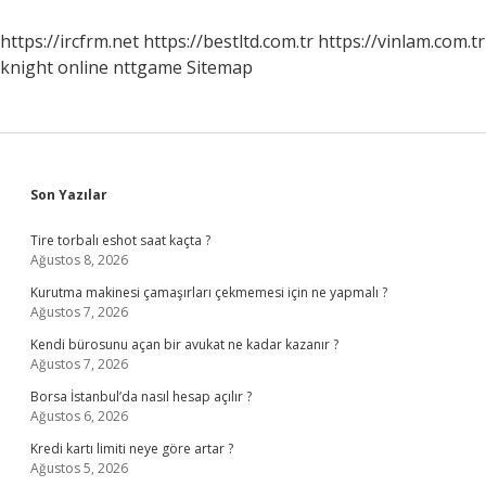
Bölüm
Bakar
https://ircfrm.net
https://bestltd.com.tr
https://vinlam.com.tr
knight online
nttgame
Sitemap
Sidebar
Son Yazılar
Tire torbalı eshot saat kaçta ?
Ağustos 8, 2026
Kurutma makinesi çamaşırları çekmemesi için ne yapmalı ?
Ağustos 7, 2026
Kendi bürosunu açan bir avukat ne kadar kazanır ?
Ağustos 7, 2026
Borsa İstanbul’da nasıl hesap açılır ?
Ağustos 6, 2026
Kredi kartı limiti neye göre artar ?
Ağustos 5, 2026