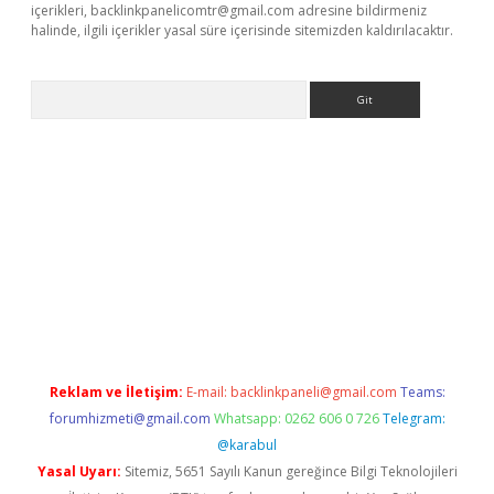
içerikleri,
backlinkpanelicomtr@gmail.com
adresine bildirmeniz
halinde, ilgili içerikler yasal süre içerisinde sitemizden kaldırılacaktır.
Arama
adresi
elexbett.net
Reklam ve İletişim:
E-mail:
backlinkpaneli@gmail.com
Teams:
forumhizmeti@gmail.com
Whatsapp: 0262 606 0 726
Telegram:
@karabul
Yasal Uyarı:
Sitemiz, 5651 Sayılı Kanun gereğince Bilgi Teknolojileri