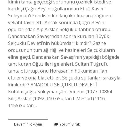
kimin tahta geçeceği sorununu çözmek istedi ve
kardeşi Çağrı Bey’in oğullarından Ebu’l Kasım
Süleyman’ı kendisinden küçük olmasına rağmen
veliaht tayin etti. Ancak sonunda Çağrı Bey’in
oğullarından Alp Arslan Selçuklu tahtına oturdu.
Dandanakan Savaşı’ndan sonra kurulan Büyük
Selçuklu Devleti’nin hükümdarı kimdir? Gazne
ordusunun tüm ağırlığı ve hazineleri Selçukluların
eline geçti. Dandanakan Savaşı’nın yapıldığı bölgede
taht kuran Oğuz ileri gelenleri, Sultan Tuğrul’u
tahta oturtup, onu Horasan’ın hükümdarı ilan
ettiler ve ona biat ettiler. Selçuklu sultanları sırasıyla
kimlerdir? ANADOLU SELÇUKLU DEVLETİ
Kutalmışoğlu Süleymanşâh Dönemi (1077-1086)I.
Kılıç Arslan (1092-1107)Sultan I. Mes’ud (1116-
1155)Sultan…
Tuğrul
Devamını okuyun
Yorum Bırak