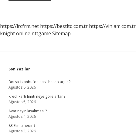
Bey
Ölünce
Büyük
Selçuklu
Sultanı
https://ircfrm.net
https://bestltd.com.tr
https://vinlam.com.tr
Kim
knight online
nttgame
Sitemap
Olmuştur
Sidebar
Son Yazılar
Borsa İstanbul’da nasıl hesap açılır ?
Ağustos 6, 2026
Kredi kartı limiti neye göre artar ?
Ağustos 5, 2026
Avar neyin kısaltması ?
Ağustos 4, 2026
83 Esma nedir ?
Ağustos 3, 2026