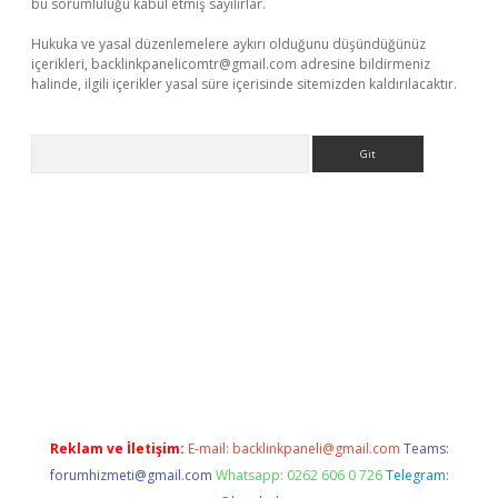
bu sorumluluğu kabul etmiş sayılırlar.
Hukuka ve yasal düzenlemelere aykırı olduğunu düşündüğünüz
içerikleri,
backlinkpanelicomtr@gmail.com
adresine bildirmeniz
halinde, ilgili içerikler yasal süre içerisinde sitemizden kaldırılacaktır.
Arama
adresi
elexbett.net
Reklam ve İletişim:
E-mail:
backlinkpaneli@gmail.com
Teams:
forumhizmeti@gmail.com
Whatsapp: 0262 606 0 726
Telegram: