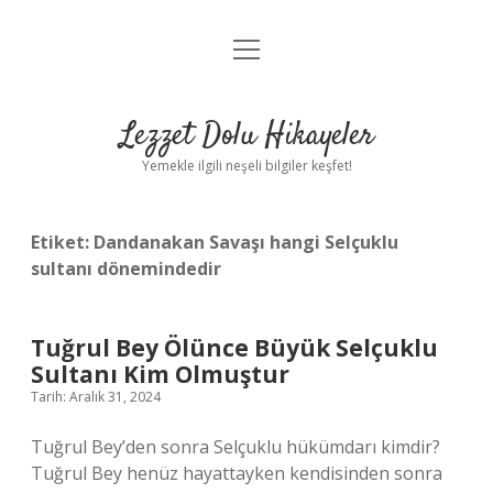
menüyü
Anasayfa
aç
Gizlilik Politikası
Lezzet Dolu Hikayeler
Yasal Uyarı
Yemekle ilgili neşeli bilgiler keşfet!
Hakkımızda
Etiket:
Dandanakan Savaşı hangi Selçuklu
sultanı dönemindedir
Tuğrul Bey Ölünce Büyük Selçuklu
Sultanı Kim Olmuştur
Tarih: Aralık 31, 2024
Tuğrul Bey’den sonra Selçuklu hükümdarı kimdir?
Tuğrul Bey henüz hayattayken kendisinden sonra