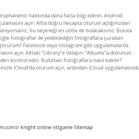
tüphaneniz hakkında daha fazla bilgi edinin. Android
ulamasını açın. Altta doğru hesapta oturum açtığınızdan
anıyorsanız, bu seçeneği en üstte de bulacaksınız. Buluta
le Fotoğraflar ile yedeklediğin fotoğraflara şuradan
ıl görürüm? Facebook veya Instagram gibi uygulamalarda
sını açın. Alttaki “Library”e tıklayın. “Albums”a dokunun.
en kontrol edin. Buluttaki fotoğraflara nasıl bakılır?
ğinizle iCloud’da oturum açın, ardından iCloud uygulamasınd
am.com.tr
knight online
nttgame
Sitemap