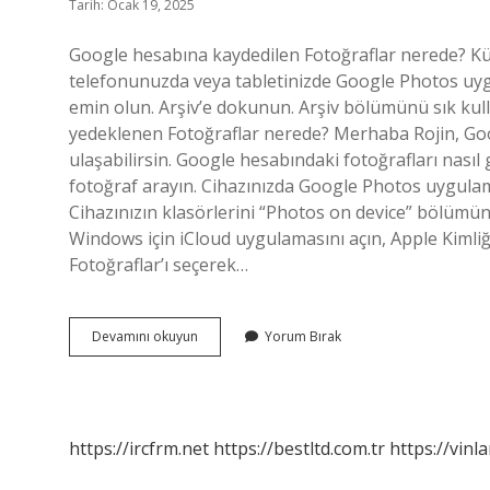
Tarih: Ocak 19, 2025
Google hesabına kaydedilen Fotoğraflar nerede? Kü
telefonunuzda veya tabletinizde Google Photos uyg
emin olun. Arşiv’e dokunun. Arşiv bölümünü sık kull
yedeklenen Fotoğraflar nerede? Merhaba Rojin, Goog
ulaşabilirsin. Google hesabındaki fotoğrafları nas
fotoğraf arayın. Cihazınızda Google Photos uygulama
Cihazınızın klasörlerini “Photos on device” bölümünd
Windows için iCloud uygulamasını açın, Apple Kimli
Fotoğraflar’ı seçerek…
Google
Devamını okuyun
Yorum Bırak
Drive
Daki
Fotoğraflar
Nerede
https://ircfrm.net
https://bestltd.com.tr
https://vinl