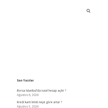
Sidebar
Son Yazılar
tulipbet giriş adresi
elexb
Borsa İstanbul’da nasıl hesap açılır ?
Ağustos 6, 2026
Kredi kartı limiti neye göre artar ?
Ağustos 5, 2026