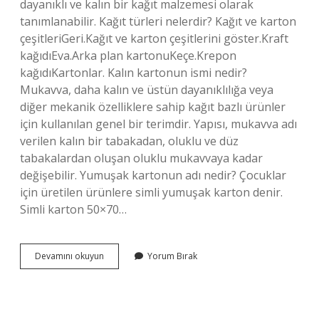
dayanıklı ve kalın bir kağıt malzemesi olarak
tanımlanabilir. Kağıt türleri nelerdir? Kağıt ve karton
çeşitleriGeri.Kağıt ve karton çeşitlerini göster.Kraft
kağıdıEva.Arka plan kartonuKeçe.Krepon
kağıdıKartonlar. Kalın kartonun ismi nedir?
Mukavva, daha kalın ve üstün dayanıklılığa veya
diğer mekanik özelliklere sahip kağıt bazlı ürünler
için kullanılan genel bir terimdir. Yapısı, mukavva adı
verilen kalın bir tabakadan, oluklu ve düz
tabakalardan oluşan oluklu mukavvaya kadar
değişebilir. Yumuşak kartonun adı nedir? Çocuklar
için üretilen ürünlere simli yumuşak karton denir.
Simli karton 50×70…
Sert
Devamını okuyun
Yorum Bırak
Kağıtlara
Ne
Denir