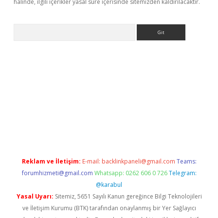
halinde, ilgili içerikler yasal süre içerisinde sitemizden kaldırılacaktır.
Arama
adresi
elexbett.net
Reklam ve İletişim:
E-mail:
backlinkpaneli@gmail.com
Teams:
forumhizmeti@gmail.com
Whatsapp: 0262 606 0 726
Telegram:
@karabul
Yasal Uyarı:
Sitemiz, 5651 Sayılı Kanun gereğince Bilgi Teknolojileri
ve İletişim Kurumu (BTK) tarafından onaylanmış bir Yer Sağlayıcı