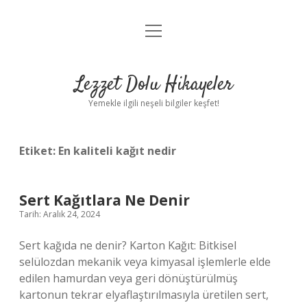
menüyü
Anasayfa
aç
Gizlilik Politikası
Lezzet Dolu Hikayeler
Yasal Uyarı
Yemekle ilgili neşeli bilgiler keşfet!
Hakkımızda
Etiket:
En kaliteli kağıt nedir
Sert Kağıtlara Ne Denir
Tarih: Aralık 24, 2024
Sert kağıda ne denir? Karton Kağıt: Bitkisel
selülozdan mekanik veya kimyasal işlemlerle elde
edilen hamurdan veya geri dönüştürülmüş
kartonun tekrar elyaflaştırılmasıyla üretilen sert,