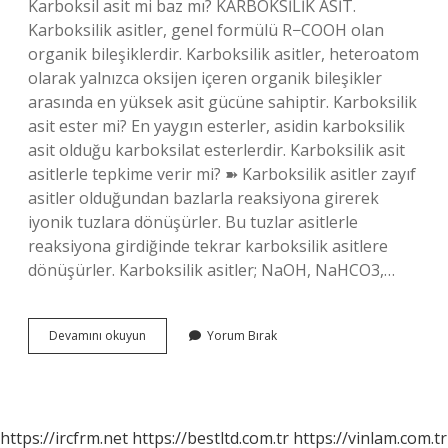
Karboksil asit mi baz mı? KARBOKSİLİK ASİT.
Karboksilik asitler, genel formülü R−COOH olan
organik bileşiklerdir. Karboksilik asitler, heteroatom
olarak yalnızca oksijen içeren organik bileşikler
arasında en yüksek asit gücüne sahiptir. Karboksilik
asit ester mi? En yaygın esterler, asidin karboksilik
asit olduğu karboksilat esterlerdir. Karboksilik asit
asitlerle tepkime verir mi? ➽ Karboksilik asitler zayıf
asitler olduğundan bazlarla reaksiyona girerek
iyonik tuzlara dönüşürler. Bu tuzlar asitlerle
reaksiyona girdiğinde tekrar karboksilik asitlere
dönüşürler. Karboksilik asitler; NaOH, NaHCO3,…
Karboksil
Devamını okuyun
Yorum Bırak
Grubu
Asit
Mi
Baz
Mı
https://ircfrm.net
https://bestltd.com.tr
https://vinlam.com.tr