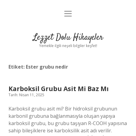
menüyü
Anasayfa
aç
Gizlilik Politikası
Lezzet Dolu Hikayeler
Yasal Uyarı
Yemekle ilgili neşeli bilgiler keşfet!
Hakkımızda
Etiket:
Ester grubu nedir
Karboksil Grubu Asit Mi Baz Mı
Tarih: Nisan 11, 2025
Karboksil grubu asit mi? Bir hidroksil grubunun
karbonil grubuna bağlanmasıyla oluşan yapıya
karboksil grubu, bu grubu taşıyan R-COOH yapısına
sahip bileşiklere ise karboksilik asit adı verilir.