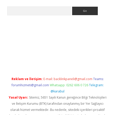
Arama
adresi
elexbett.net
Reklam ve İletişim:
E-mail:
backlinkpaneli@gmail.com
Teams:
forumhizmeti@gmail.com
Whatsapp: 0262 606 0 726
Telegram:
@karabul
Yasal Uyarı:
Sitemiz, 5651 Sayılı Kanun gereğince Bilgi Teknolojileri
ve İletişim Kurumu (BTK) tarafından onaylanmış bir Yer Sağlayıcı
olarak hizmet vermektedir. Bu nedenle, sitedeki içerikleri proaktif