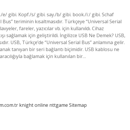
./e/ gibi. Kopf./s/ gibi. say./b/ gibi. book./iː/ gibi. Schaf
al Bus” teriminin kısaltmasıdır. Türkçeye “Universal Serial
avyeler, fareler, yazıcılar vb. için kullanıldı. Cihaz
kışı sağlamak için geliştirildi. İngilizce USB Ne Demek? USB,
sıdır. USB, Türkçe’de “Universal Serial Bus” anlamına gelir.
anak tanıyan bir seri bağlantı biçimidir. USB kablosu ne
racılığıyla bağlamak için kullanılan bir…
am.com.tr
knight online
nttgame
Sitemap