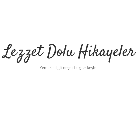
Lezzet Dolu Hikayeler
Yemekle ilgili neşeli bilgiler keşfet!