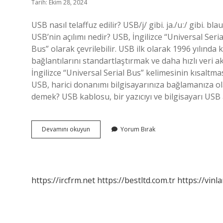
Tarih: Ekim 28, 2024
USB nasıl telaffuz edilir? USB/j/ gibi. ja./uː/ gibi. blau
USB’nin açılımı nedir? USB, İngilizce “Universal Seri
Bus” olarak çevrilebilir. USB ilk olarak 1996 yılında kl
bağlantılarını standartlaştırmak ve daha hızlı veri a
İngilizce “Universal Serial Bus” kelimesinin kısaltma
USB, harici donanımı bilgisayarınıza bağlamanıza ol
demek? USB kablosu, bir yazıcıyı ve bilgisayarı USB a
Usb
Devamını okuyun
Yorum Bırak
Nasil
Soylenir
https://ircfrm.net
https://bestltd.com.tr
https://vinl