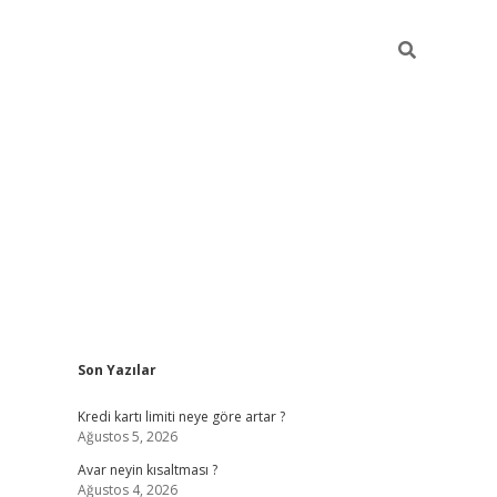
Sidebar
Son Yazılar
tulipbet giriş adresi
elex
Kredi kartı limiti neye göre artar ?
Ağustos 5, 2026
Avar neyin kısaltması ?
Ağustos 4, 2026