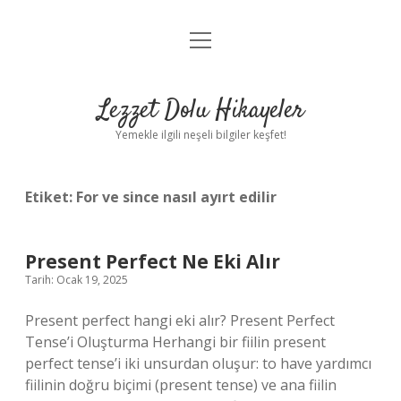
menüyü
Anasayfa
aç
Gizlilik Politikası
Lezzet Dolu Hikayeler
Yasal Uyarı
Yemekle ilgili neşeli bilgiler keşfet!
Hakkımızda
Etiket:
For ve since nasıl ayırt edilir
Present Perfect Ne Eki Alır
Tarih: Ocak 19, 2025
Present perfect hangi eki alır? Present Perfect
Tense’i Oluşturma Herhangi bir fiilin present
perfect tense’i iki unsurdan oluşur: to have yardımcı
fiilinin doğru biçimi (present tense) ve ana fiilin