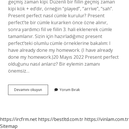
geçmiş zaman kipi. Düzenli bir fiilin geçmiş zaman
kipi kök + ed’dir, örneğin “played”, “arrive”, “sah”.
Present perfect nasıl cümle kurulur? Present
perfect’te bir cümle kurarken önce özne alınır,
sonra yardımcı fiil ve fiilin 3. hali eklenerek cümle
tamamlanır. Sizin için hazırladığımız present
perfect’teki olumlu cümle örneklerine bakalım: I
have already done my homework. (I have already
done my homework.)20 Mayıs 2022 Present perfect
olduğunu nasıl anlarız? Bir eylemin zamanı
önemsiz…
Present
Devamını okuyun
Yorum Bırak
Perfect
Ne
Eki
Alır
https://ircfrm.net
https://bestltd.com.tr
https://vinlam.com.tr
Sitemap