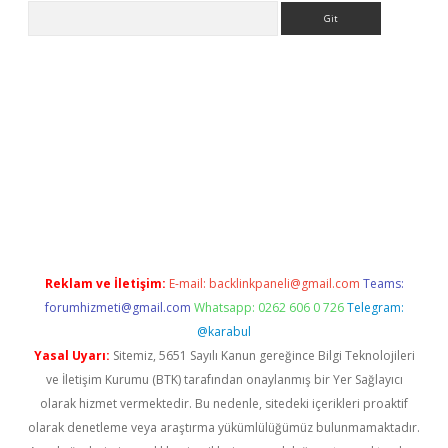
Arama
adresi
elexbett.net
Reklam ve İletişim:
E-mail:
backlinkpaneli@gmail.com
Teams:
forumhizmeti@gmail.com
Whatsapp: 0262 606 0 726
Telegram:
@karabul
Yasal Uyarı:
Sitemiz, 5651 Sayılı Kanun gereğince Bilgi Teknolojileri
ve İletişim Kurumu (BTK) tarafından onaylanmış bir Yer Sağlayıcı
olarak hizmet vermektedir. Bu nedenle, sitedeki içerikleri proaktif
olarak denetleme veya araştırma yükümlülüğümüz bulunmamaktadır.