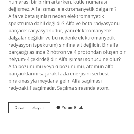
numarası bir birim artarken, kütle numarası
değişmez. Alfa ışıması elektromanyetik dalga mı?
Alfa ve beta ışınları neden elektromanyetik
spektruma dahil değildir? Alfa ve beta radyasyonu
parçacık radyasyonudur, yani elektromanyetik
dalgalar değildir ve bu nedenle elektromanyetik
radyasyon (spektrum) sınıfına ait değildir. Bir alfa
parçacığı aslında 2 nötron ve 4 protondan oluşan bir
helyum-4 çekirdeğidir. Alfa ışıması sonucu ne olur?
Alfa bozunumu veya α bozunumu, atomun alfa
parçacıklarını saçarak fazla enerjisini serbest
bırakmasıyla meydana gelir. Alfa saçılması
radyoaktif saçılmadır. Saçılma sırasında atom…
Alfa
Devamını okuyun
Yorum Bırak
Işıması
Elektrik
Alandan
Etkilenir