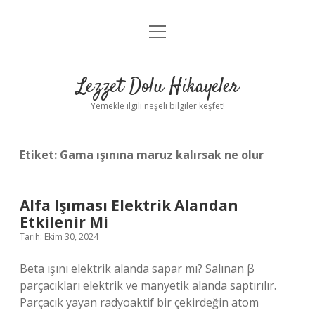
menüyü
Anasayfa
aç
Gizlilik Politikası
Lezzet Dolu Hikayeler
Yasal Uyarı
Yemekle ilgili neşeli bilgiler keşfet!
Hakkımızda
Etiket:
Gama ışınına maruz kalırsak ne olur
Alfa Işıması Elektrik Alandan
Etkilenir Mi
Tarih: Ekim 30, 2024
Beta ışını elektrik alanda sapar mı? Salınan β
parçacıkları elektrik ve manyetik alanda saptırılır.
Parçacık yayan radyoaktif bir çekirdeğin atom