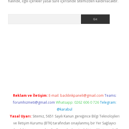
halinde, ilgili içerikler yasal süre içerisinde sitemizden kaldırılacaktır.
Arama
adresi
elexbett.net
Reklam ve İletişim:
E-mail:
backlinkpaneli@gmail.com
Teams:
forumhizmeti@gmail.com
Whatsapp: 0262 606 0 726
Telegram:
@karabul
Yasal Uyarı:
Sitemiz, 5651 Sayılı Kanun gereğince Bilgi Teknolojileri
ve İletişim Kurumu (BTK) tarafından onaylanmış bir Yer Sağlayıcı