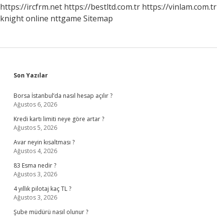
Mi
https://ircfrm.net
https://bestltd.com.tr
https://vinlam.com.tr
knight online
nttgame
Sitemap
Sidebar
Son Yazılar
Borsa İstanbul’da nasıl hesap açılır ?
Ağustos 6, 2026
Kredi kartı limiti neye göre artar ?
Ağustos 5, 2026
Avar neyin kısaltması ?
Ağustos 4, 2026
83 Esma nedir ?
Ağustos 3, 2026
4 yıllık pilotaj kaç TL ?
Ağustos 3, 2026
Şube müdürü nasıl olunur ?