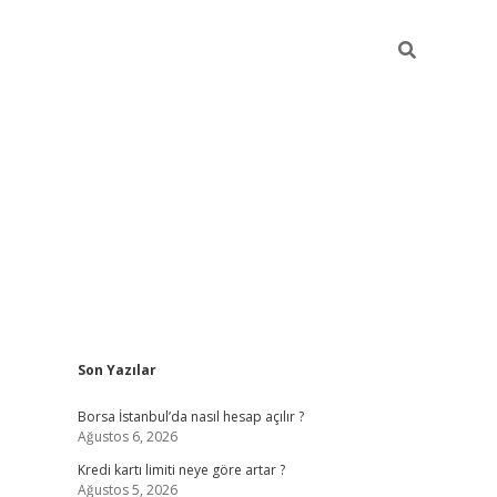
Sidebar
Son Yazılar
tulipbet giriş adresi
elex
Borsa İstanbul’da nasıl hesap açılır ?
Ağustos 6, 2026
Kredi kartı limiti neye göre artar ?
Ağustos 5, 2026