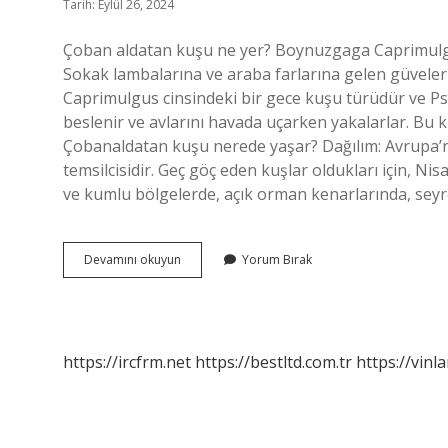
Tarih: Eylül 26, 2024
Çoban aldatan kuşu ne yer? Boynuzgaga Caprimulgu
Sokak lambalarına ve araba farlarına gelen güveler
Caprimulgus cinsindeki bir gece kuşu türüdür ve Psi
beslenir ve avlarını havada uçarken yakalarlar. Bu k
Çobanaldatan kuşu nerede yaşar? Dağılım: Avrupa’n
temsilcisidir. Geç göç eden kuşlar oldukları için, 
ve kumlu bölgelerde, açık orman kenarlarında, seyr
Çoban
Devamını okuyun
Yorum Bırak
Aldatan
Kuşu
Tehlikeli
Mi
https://ircfrm.net
https://bestltd.com.tr
https://vinl