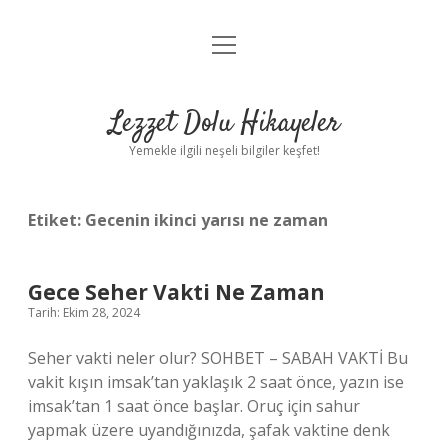
menüyü
Anasayfa
aç
Gizlilik Politikası
Lezzet Dolu Hikayeler
Yasal Uyarı
Yemekle ilgili neşeli bilgiler keşfet!
Hakkımızda
Etiket:
Gecenin ikinci yarısı ne zaman
Gece Seher Vakti Ne Zaman
Tarih: Ekim 28, 2024
Seher vakti neler olur? SOHBET – SABAH VAKTİ Bu
vakit kışın imsak’tan yaklaşık 2 saat önce, yazın ise
imsak’tan 1 saat önce başlar. Oruç için sahur
yapmak üzere uyandığınızda, şafak vaktine denk