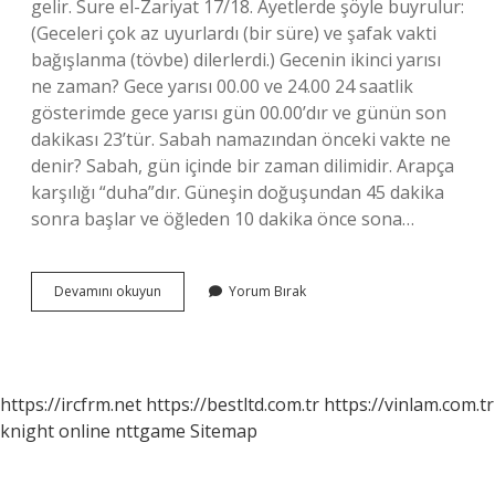
gelir. Sure el-Zariyat 17/18. Ayetlerde şöyle buyrulur:
(Geceleri çok az uyurlardı (bir süre) ve şafak vakti
bağışlanma (tövbe) dilerlerdi.) Gecenin ikinci yarısı
ne zaman? Gece yarısı 00.00 ve 24.00 24 saatlik
gösterimde gece yarısı gün 00.00’dır ve günün son
dakikası 23’tür. Sabah namazından önceki vakte ne
denir? Sabah, gün içinde bir zaman dilimidir. Arapça
karşılığı “duha”dır. Güneşin doğuşundan 45 dakika
sonra başlar ve öğleden 10 dakika önce sona…
Gece
Devamını okuyun
Yorum Bırak
Seher
Vakti
Ne
Zaman
https://ircfrm.net
https://bestltd.com.tr
https://vinlam.com.tr
knight online
nttgame
Sitemap