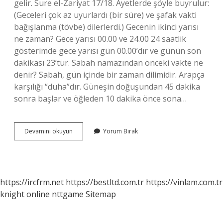
gelir. Sure el-Zariyat 17/18. Ayetlerde şöyle buyrulur:
(Geceleri çok az uyurlardı (bir süre) ve şafak vakti
bağışlanma (tövbe) dilerlerdi.) Gecenin ikinci yarısı
ne zaman? Gece yarısı 00.00 ve 24.00 24 saatlik
gösterimde gece yarısı gün 00.00’dır ve günün son
dakikası 23’tür. Sabah namazından önceki vakte ne
denir? Sabah, gün içinde bir zaman dilimidir. Arapça
karşılığı “duha”dır. Güneşin doğuşundan 45 dakika
sonra başlar ve öğleden 10 dakika önce sona…
Gece
Devamını okuyun
Yorum Bırak
Seher
Vakti
Ne
Zaman
https://ircfrm.net
https://bestltd.com.tr
https://vinlam.com.tr
knight online
nttgame
Sitemap