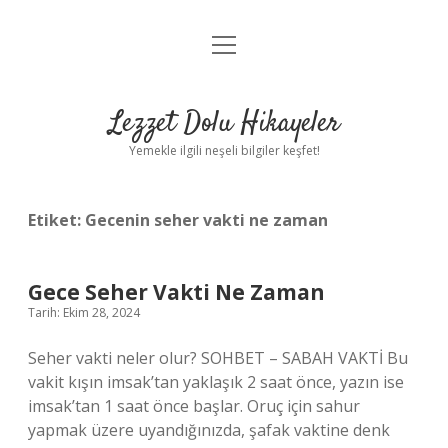
menüyü
Anasayfa
aç
Gizlilik Politikası
Lezzet Dolu Hikayeler
Yasal Uyarı
Yemekle ilgili neşeli bilgiler keşfet!
Hakkımızda
Etiket:
Gecenin seher vakti ne zaman
Gece Seher Vakti Ne Zaman
Tarih: Ekim 28, 2024
Seher vakti neler olur? SOHBET – SABAH VAKTİ Bu
vakit kışın imsak’tan yaklaşık 2 saat önce, yazın ise
imsak’tan 1 saat önce başlar. Oruç için sahur
yapmak üzere uyandığınızda, şafak vaktine denk