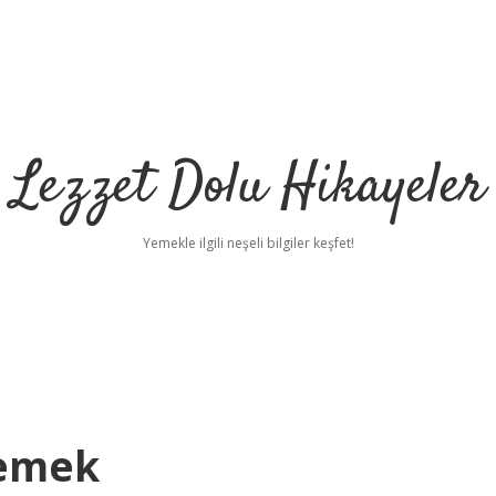
Lezzet Dolu Hikayeler
Yemekle ilgili neşeli bilgiler keşfet!
Demek