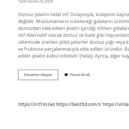
Tarih: Kasım 24, 2024
Domuz jelatini helal mi? Dolayısıyla, kolajenin kayna
değildir. Müslümanların tüketeceği gıdaların üretimi
domuzdan elde edilen jelatin içerdiği bilinen gıdaları
mı? Alternatif olarak domuz ve balık gibi hayvanlard
ülkemizde üretilen jöleli şekerler domuz yağı veya 
ve fruktoza parçalanmasıyla elde edilen üründür. Balı
edilen jelatin kabul edilebilir (helal). Ayrıca, diğer
Domuz
Devamını okuyun
Yorum Bırak
Jelatini
Ne
Demek
https://ircfrm.net
https://bestltd.com.tr
https://vinl