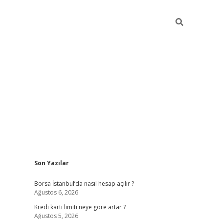
Sidebar
Son Yazılar
tulipbet giriş adresi
elex
Borsa İstanbul’da nasıl hesap açılır ?
Ağustos 6, 2026
Kredi kartı limiti neye göre artar ?
Ağustos 5, 2026