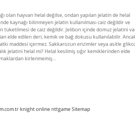
ğı olan hayvan helal değilse, ondan yapılan jelatin de helal
nde kaynağı bilinmeyen jelatin kullanılması caiz değildir ve
n tüketilmesi de caiz değildir. Jelibon içinde domuz jelatini va
an elde edilen deri, kemik ve bağ dokusu kullanılabilir. Anca
katkı maddesi içermez. Sakkarozun enzimler veya asitle gliko
k jelatini helal mi? Helal kesilmiş sığır kemiklerinden elde
 kaynaklardan kirlenmemiş…
am.com.tr
knight online
nttgame
Sitemap