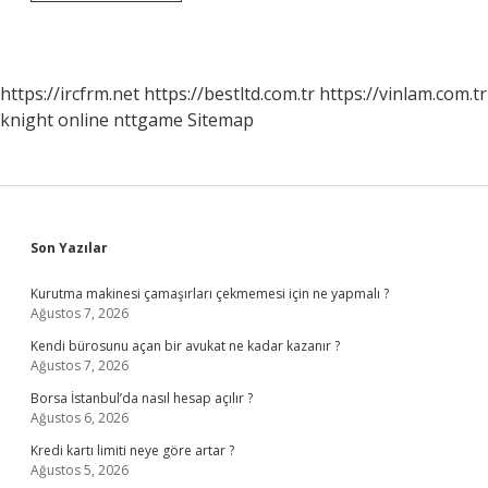
Drive
Daki
Fotoğraflar
Nerede
https://ircfrm.net
https://bestltd.com.tr
https://vinlam.com.tr
knight online
nttgame
Sitemap
Sidebar
Son Yazılar
Kurutma makinesi çamaşırları çekmemesi için ne yapmalı ?
Ağustos 7, 2026
Kendi bürosunu açan bir avukat ne kadar kazanır ?
Ağustos 7, 2026
Borsa İstanbul’da nasıl hesap açılır ?
Ağustos 6, 2026
Kredi kartı limiti neye göre artar ?
Ağustos 5, 2026