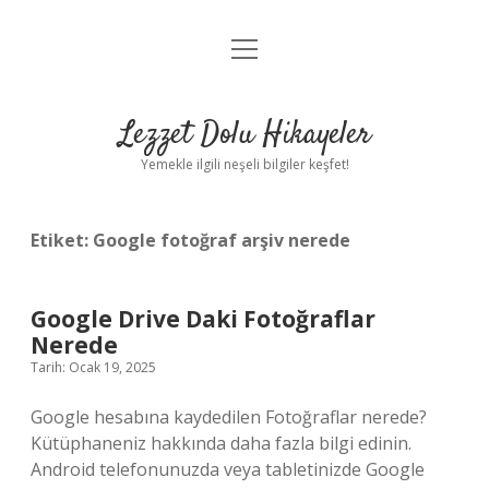
menüyü
Anasayfa
aç
Gizlilik Politikası
Lezzet Dolu Hikayeler
Yasal Uyarı
Yemekle ilgili neşeli bilgiler keşfet!
Hakkımızda
Etiket:
Google fotoğraf arşiv nerede
Google Drive Daki Fotoğraflar
Nerede
Tarih: Ocak 19, 2025
Google hesabına kaydedilen Fotoğraflar nerede?
Kütüphaneniz hakkında daha fazla bilgi edinin.
Android telefonunuzda veya tabletinizde Google