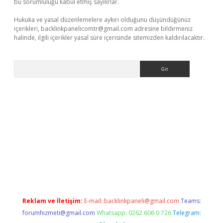
bu sorumluluğu kabul etmiş sayılırlar.
Hukuka ve yasal düzenlemelere aykırı olduğunu düşündüğünüz
içerikleri,
backlinkpanelicomtr@gmail.com
adresine bildirmeniz
halinde, ilgili içerikler yasal süre içerisinde sitemizden kaldırılacaktır.
Arama
adresi
elexbett.net
Reklam ve İletişim:
E-mail:
backlinkpaneli@gmail.com
Teams:
forumhizmeti@gmail.com
Whatsapp: 0262 606 0 726
Telegram: