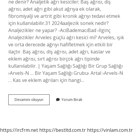
ne denir? Analjetik ağrı kesiciler; Baş ağrısı, diş
ağrısı, adet ağrı gibi akut ağrıya ek olarak,
fibromiyalji ve artrit gibi kronik ağrıyı tedavi etmek
için kullanılabilir.31 2024aaljezik sonek nedir?
Analjezikler ne yapar? -AcıBademacıBad ›İlginç
Analjezikler Arveles güçlü ağrı kesici mi? Arveles, ışık
ve orta derecede ağrıyı hafifletmek için etkili bir
ilaçtır. Baş ağrısı, diş ağrısı, adet ağrı, kaslar ve
eklem ağrısı, sırt ağrısı birçok ağrı tipinde
kullanılabilir. | Yaşam Sağlığı Sağlığı Bir Grup Sağlığı
›Arvels-N … Bir Yaşam Sağlığı Grubu› Artal ›Arvels-N
… Kas ve eklem ağrıları için hangi…
Güçlü
Devamını okuyun
Yorum Bırak
Ağrı
Kesiciler
Nelerdir
https://ircfrm.net
https://bestltd.com.tr
https://vinlam.com.tr