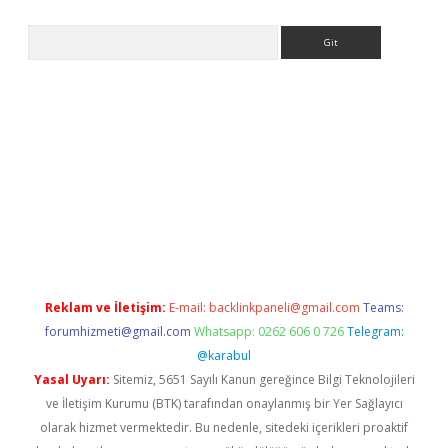
Arama
ş adresi
elexbett.net
Reklam ve İletişim:
E-mail:
backlinkpaneli@gmail.com
Teams:
forumhizmeti@gmail.com
Whatsapp: 0262 606 0 726
Telegram:
@karabul
Yasal Uyarı:
Sitemiz, 5651 Sayılı Kanun gereğince Bilgi Teknolojileri
ve İletişim Kurumu (BTK) tarafından onaylanmış bir Yer Sağlayıcı
olarak hizmet vermektedir. Bu nedenle, sitedeki içerikleri proaktif