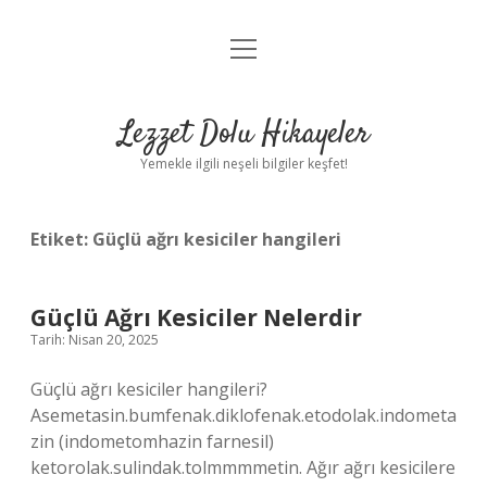
menüyü
Anasayfa
aç
Gizlilik Politikası
Lezzet Dolu Hikayeler
Yasal Uyarı
Yemekle ilgili neşeli bilgiler keşfet!
Hakkımızda
Etiket:
Güçlü ağrı kesiciler hangileri
Güçlü Ağrı Kesiciler Nelerdir
Tarih: Nisan 20, 2025
Güçlü ağrı kesiciler hangileri?
Asemetasin.bumfenak.diklofenak.etodolak.indometa
zin (indometomhazin farnesil)
ketorolak.sulindak.tolmmmmetin. Ağır ağrı kesicilere