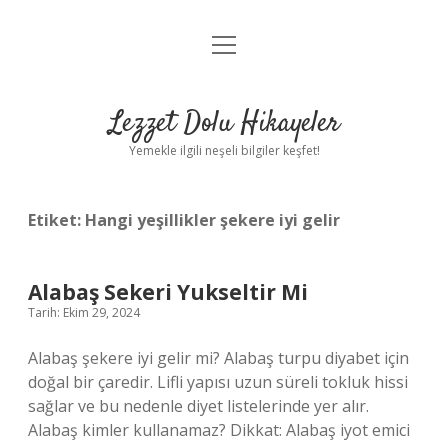
menüyü
Anasayfa
aç
Gizlilik Politikası
Lezzet Dolu Hikayeler
Yasal Uyarı
Yemekle ilgili neşeli bilgiler keşfet!
Hakkımızda
Etiket:
Hangi yeşillikler şekere iyi gelir
Alabaş Sekeri Yukseltir Mi
Tarih: Ekim 29, 2024
Alabaş şekere iyi gelir mi? Alabaş turpu diyabet için
doğal bir çaredir. Lifli yapısı uzun süreli tokluk hissi
sağlar ve bu nedenle diyet listelerinde yer alır.
Alabaş kimler kullanamaz? Dikkat: Alabaş iyot emici