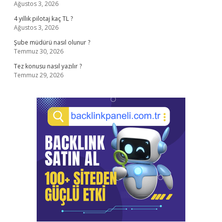
Ağustos 3, 2026
4 yıllık pilotaj kaç TL ?
Ağustos 3, 2026
Şube müdürü nasıl olunur ?
Temmuz 30, 2026
Tez konusu nasıl yazılır ?
Temmuz 29, 2026