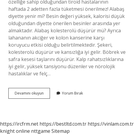
özelliğe sahip olduğundan tiroid hastalarının
haftada 2 adetten fazla tüketmesi önerilmez! Alabaş
diyette yenir mi? Besin değeri yüksek, kalorisi düşük
olduğundan diyette önerilen besinler arasında yer
almaktadır. Alabaş kolesterolü düşürür mü? Ayrıca
lahananın akciğer ve kolon kanserine karşı
koruyucu etkisi olduğu belirtilmektedir. Şekeri,
kolesterolü düşürür ve kansızlığa iyi gelir. Böbrek ve
safra kesesi taşlarını düşürür. Kalp rahatsızlıklarına
iyi gelir, yüksek tansiyonu düzenler ve nörolojik
hastalıklar ve felç…
Alabaş
Devamını okuyun
Yorum Bırak
Sekeri
Yukseltir
Mi
https://ircfrm.net
https://bestltd.com.tr
https://vinlam.com.tr
knight online
nttgame
Sitemap