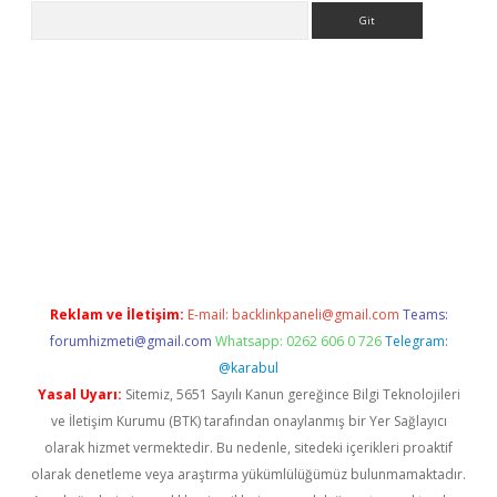
Arama
adresi
elexbett.net
Reklam ve İletişim:
E-mail:
backlinkpaneli@gmail.com
Teams:
forumhizmeti@gmail.com
Whatsapp: 0262 606 0 726
Telegram:
@karabul
Yasal Uyarı:
Sitemiz, 5651 Sayılı Kanun gereğince Bilgi Teknolojileri
ve İletişim Kurumu (BTK) tarafından onaylanmış bir Yer Sağlayıcı
olarak hizmet vermektedir. Bu nedenle, sitedeki içerikleri proaktif
olarak denetleme veya araştırma yükümlülüğümüz bulunmamaktadır.