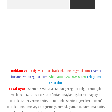
Arama
 adresi
elexbett.net
Reklam ve İletişim:
E-mail:
backlinkpaneli@gmail.com
Teams:
forumhizmeti@gmail.com
Whatsapp: 0262 606 0 726
Telegram:
@karabul
Yasal Uyarı:
Sitemiz, 5651 Sayılı Kanun gereğince Bilgi Teknolojileri
ve İletişim Kurumu (BTK) tarafından onaylanmış bir Yer Sağlayıcı
olarak hizmet vermektedir. Bu nedenle, sitedeki içerikleri proaktif
olarak denetleme veya araştırma yükümlülüğümüz bulunmamaktadır.