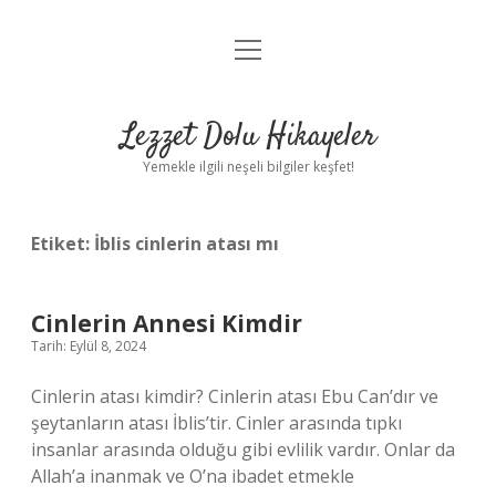
menüyü
Anasayfa
aç
Gizlilik Politikası
Lezzet Dolu Hikayeler
Yasal Uyarı
Yemekle ilgili neşeli bilgiler keşfet!
Hakkımızda
Etiket:
İblis cinlerin atası mı
Cinlerin Annesi Kimdir
Tarih: Eylül 8, 2024
Cinlerin atası kimdir? Cinlerin atası Ebu Can’dır ve
şeytanların atası İblis’tir. Cinler arasında tıpkı
insanlar arasında olduğu gibi evlilik vardır. Onlar da
Allah’a inanmak ve O’na ibadet etmekle