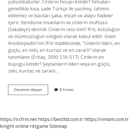
yükümlüdürler. Cinlerin hocası kimdir? Fetvaları
genellikle kısa, sade Türkçe ile yazılmış, tahmin
edilemez ve bazıları şaka, mizah ve alaycı ifadeler
içerir. Kendisine insanların ve cinlerin müftüsü
(Sakaleyn) denirdi. Cinlerin reisi kim? İfrit, kötülüğün
ve olumsuzluğun simgesi olarak kabul edilir. İslam
Ansiklopedisi’nin İfrit maddesinde, “cinlerin lideri, en
güçlü, en zeki, en kurnaz ve en zararlı” olarak
tanımlanır (Erbaş, 2000: 516-517). Cinlerin en
buyugu kimdir? Şeytanların lideri veya en güçlü,
zeki, kurnaz ve zararlı…
Cinlerin
Devamını okuyun
8 Yorum
Annesi
Kimdir
https://ircfrm.net
https://bestltd.com.tr
https://vinlam.com.tr
knight online
nttgame
Sitemap