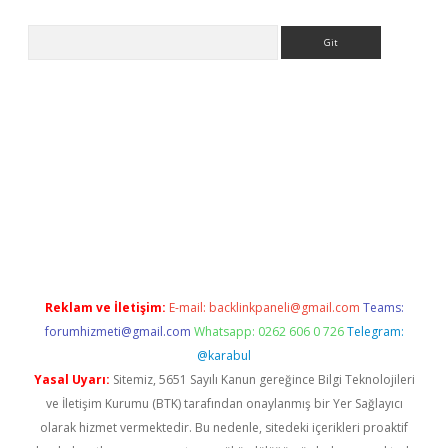
Arama
adresi
elexbett.net
Reklam ve İletişim:
E-mail:
backlinkpaneli@gmail.com
Teams:
forumhizmeti@gmail.com
Whatsapp: 0262 606 0 726
Telegram:
@karabul
Yasal Uyarı:
Sitemiz, 5651 Sayılı Kanun gereğince Bilgi Teknolojileri
ve İletişim Kurumu (BTK) tarafından onaylanmış bir Yer Sağlayıcı
olarak hizmet vermektedir. Bu nedenle, sitedeki içerikleri proaktif