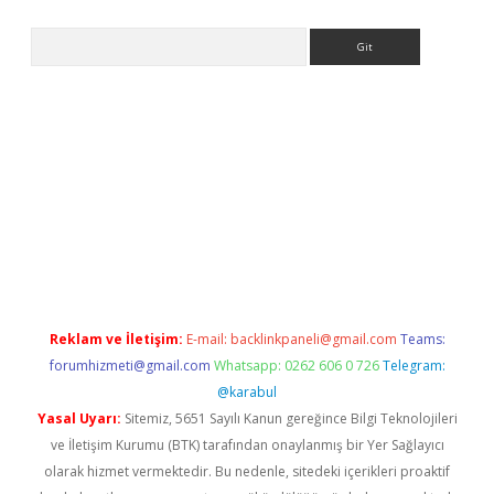
Arama
adresi
elexbett.net
Reklam ve İletişim:
E-mail:
backlinkpaneli@gmail.com
Teams:
forumhizmeti@gmail.com
Whatsapp: 0262 606 0 726
Telegram:
@karabul
Yasal Uyarı:
Sitemiz, 5651 Sayılı Kanun gereğince Bilgi Teknolojileri
ve İletişim Kurumu (BTK) tarafından onaylanmış bir Yer Sağlayıcı
olarak hizmet vermektedir. Bu nedenle, sitedeki içerikleri proaktif