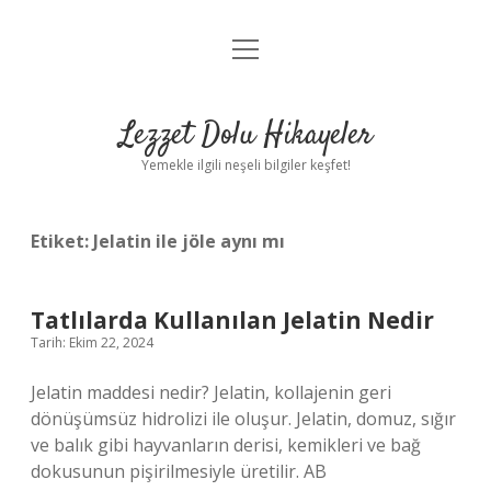
menüyü
Anasayfa
aç
Gizlilik Politikası
Lezzet Dolu Hikayeler
Yasal Uyarı
Yemekle ilgili neşeli bilgiler keşfet!
Hakkımızda
Etiket:
Jelatin ile jöle aynı mı
Tatlılarda Kullanılan Jelatin Nedir
Tarih: Ekim 22, 2024
Jelatin maddesi nedir? Jelatin, kollajenin geri
dönüşümsüz hidrolizi ile oluşur. Jelatin, domuz, sığır
ve balık gibi hayvanların derisi, kemikleri ve bağ
dokusunun pişirilmesiyle üretilir. AB