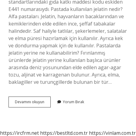
standartlarındaki gıda katkı maddesi kodu eskiden
E441 numarasıydı. Pastada kullanılan jelatin nedir?
Alfa pastaları. Jelatin, hayvanların bacaklarından ve
kemiklerinden elde edilen ince, şeffaf tabakalar
halindedir. Saf haliyle tatlılar, şekerlemeler, salatalar
ve elma püresi hazırlamak için kullanılır. Ayrıca kek
ve dondurma yapmak için de kullanılır. Pastalarda
jelatin yerine ne kullanabilirim? Fırınlanmış
ürünlerde jelatin yerine kullanılan başlıca ürünler
arasında deniz yosunundan elde edilen agar-agar
tozu, aljinat ve karragenan bulunur. Ayrıca, elma,
baklagiller ve turunçgillerde bulunan bir tür…
Tatlılarda
Devamını okuyun
Yorum Bırak
Kullanılan
Jelatin
Nedir
https://ircfrm.net
https://bestltd.com.tr
https://vinlam.com.tr